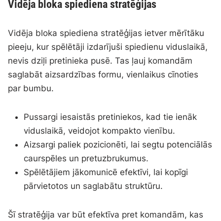
Vidēja bloka spiediena stratēģijas
Vidēja bloka spiediena stratēģijas ietver mērītāku
pieeju, kur spēlētāji izdarījuši spiedienu viduslaikā,
nevis dziļi pretinieka pusē. Tas ļauj komandām
saglabāt aizsardzības formu, vienlaikus cīnoties
par bumbu.
Pussargi iesaistās pretiniekos, kad tie ienāk
viduslaikā, veidojot kompakto vienību.
Aizsargi paliek pozicionēti, lai segtu potenciālās
caurspēles un pretuzbrukumus.
Spēlētājiem jākomunicē efektīvi, lai kopīgi
pārvietotos un saglabātu struktūru.
Šī stratēģija var būt efektīva pret komandām, kas