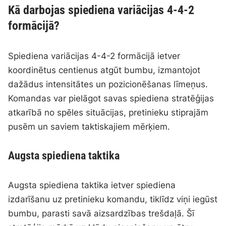
Kā darbojas spiediena variācijas 4-4-2
formācijā?
Spiediena variācijas 4-4-2 formācijā ietver
koordinētus centienus atgūt bumbu, izmantojot
dažādus intensitātes un pozicionēšanas līmeņus.
Komandas var pielāgot savas spiediena stratēģijas
atkarībā no spēles situācijas, pretinieku stiprajām
pusēm un saviem taktiskajiem mērķiem.
Augsta spiediena taktika
Augsta spiediena taktika ietver spiediena
izdarīšanu uz pretinieku komandu, tiklīdz viņi iegūst
bumbu, parasti savā aizsardzības trešdaļā. Šī