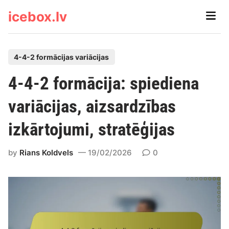
Skip
icebox.lv
Main
to
Men
content
P
4-4-2 formācijas variācijas
o
4-4-2 formācija: spiediena
s
t
variācijas, aizsardzības
e
izkārtojumi, stratēģijas
d
i
by
Rians Koldvels
19/02/2026
0
n