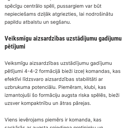
spēcīgu centrālo spēli, pussargiem var būt
nepieciešams dziļāk atgriezties, lai nodrošinātu
papildu atbalstu un segšanu.
Veiksmīgu aizsardzības uzstādījumu gadījumu
pētījumi
Veiksmīgu aizsardzības uzstādījumu gadījumu
pētījumi 4-4-2 formācijā bieži izceļ komandas, kas
efektīvi līdzsvaro aizsardzības stabilitāti ar
uzbrukuma potenciālu. Piemēram, klubi, kas
izmantojuši šo formāciju augsta riska spēlēs, bieži
uzsver kompaktnību un ātras pārejas.
Viens ievērojams piemērs ir komanda, kas
saskārās ar augsta spiediena pretinieku un