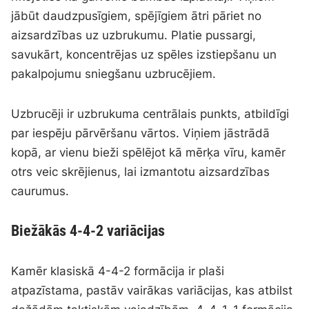
jābūt daudzpusīgiem, spējīgiem ātri pāriet no
aizsardzības uz uzbrukumu. Platie pussargi,
savukārt, koncentrējas uz spēles izstiepšanu un
pakalpojumu sniegšanu uzbrucējiem.
Uzbrucēji ir uzbrukuma centrālais punkts, atbildīgi
par iespēju pārvēršanu vārtos. Viņiem jāstrādā
kopā, ar vienu bieži spēlējot kā mērķa vīru, kamēr
otrs veic skrējienus, lai izmantotu aizsardzības
caurumus.
Biežākās 4-4-2 variācijas
Kamēr klasiskā 4-4-2 formācija ir plaši
atpazīstama, pastāv vairākas variācijas, kas atbilst