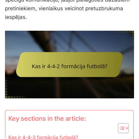
pretiniekiem, vienlaikus veicinot pretuzbrukuma
iespējas.
Key sections in the article:
Kas ir 4-4-2 formācija futbolā?