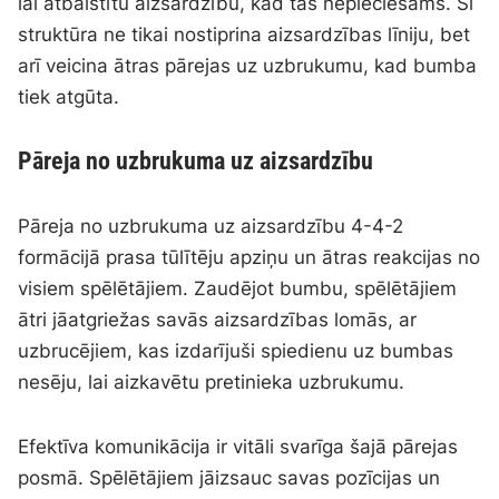
lai atbalstītu aizsardzību, kad tas nepieciešams. Šī
struktūra ne tikai nostiprina aizsardzības līniju, bet
arī veicina ātras pārejas uz uzbrukumu, kad bumba
tiek atgūta.
Pāreja no uzbrukuma uz aizsardzību
Pāreja no uzbrukuma uz aizsardzību 4-4-2
formācijā prasa tūlītēju apziņu un ātras reakcijas no
visiem spēlētājiem. Zaudējot bumbu, spēlētājiem
ātri jāatgriežas savās aizsardzības lomās, ar
uzbrucējiem, kas izdarījuši spiedienu uz bumbas
nesēju, lai aizkavētu pretinieka uzbrukumu.
Efektīva komunikācija ir vitāli svarīga šajā pārejas
posmā. Spēlētājiem jāizsauc savas pozīcijas un