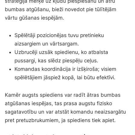
stratēģija mērķē uz kļūdu piespiešanu un ātru
bumbas atgūšanu, bieži novedot pie tūlītējām
vārtu gūšanas iespējām.
Spēlētāji pozicionējas tuvu pretinieku
aizsargiem un vārtsargam.
Uzbrucēji uzsāk spiedienu, ko atbalsta
pussargi, kas slēdz piespēļu ceļus.
Komandas koordinācija ir izšķiroša; visiem
spēlētājiem jāspiež kopā, lai būtu efektīvi.
Kamēr augsts spiediens var radīt ātras bumbas
atgūšanas iespējas, tas prasa augstu fizisko
sagatavotību un var atstāt komandu neaizsargātu
pret pretuzbrukumiem, ja spiediens tiek apiet.