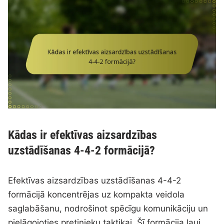
Kādas ir efektīvas aizsardzības
uzstādīšanas 4-4-2 formācijā?
Efektīvas aizsardzības uzstādīšanas 4-4-2
formācijā koncentrējas uz kompakta veidola
saglabāšanu, nodrošinot spēcīgu komunikāciju un
pielāgojoties pretinieku taktikai. Šī formācija ļauj