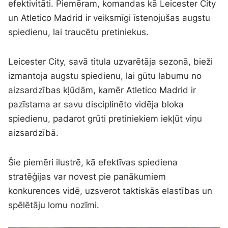
efektivitāti. Piemēram, komandas kā Leicester City
un Atletico Madrid ir veiksmīgi īstenojušas augstu
spiedienu, lai traucētu pretiniekus.
Leicester City, savā titula uzvarētāja sezonā, bieži
izmantoja augstu spiedienu, lai gūtu labumu no
aizsardzības kļūdām, kamēr Atletico Madrid ir
pazīstama ar savu disciplinēto vidēja bloka
spiedienu, padarot grūti pretiniekiem iekļūt viņu
aizsardzībā.
Šie piemēri ilustrē, kā efektīvas spiediena
stratēģijas var novest pie panākumiem
konkurences vidē, uzsverot taktiskās elastības un
spēlētāju lomu nozīmi.