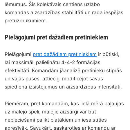
lēmumus. Šis kolektīvais centiens uzlabo
komandas aizsardzības stabilitāti un rada iespējas
pretuzbrukumiem.
Pielāgojumi pret dažādiem pretiniekiem
Pielāgojumi
pret dažādiem pretiniekiem
ir būtiski,
lai maksimāli palielinātu 4-4-2 formācijas
efektivitāti. Komandām jāanalizē pretinieku stiprās
un vājās puses, attiecīgi modificējot savus
spiediena izsistējumus un aizsardzības intensitāti.
Piemēram, pret komandām, kas lielā mērā paļaujas
uz malējo spēli, malējie aizsargi var būt
nepieciešami palikt platākiem un iesaistīties
agresīvāk. Savukārt, saskaroties ar komandu ar