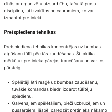
cīnās ar organizētu aizsardzību, taču tā prasa
disciplīnu, lai izvairītos no caurumiem, ko var
izmantot pretinieki.
Pretspiediena tehnikas
Pretspiediena tehnikas koncentrējas uz bumbas
atgūšanu tūlīt pēc tās zaudēšanas. Šī taktika
mērķē uz pretinieka pārejas traucēšanu un var tos
pārsteigt.
Spēlētāji ātri reaģē uz bumbas zaudēšanu,
tuvākie komandas biedri izdarot tūlītēju
spiedienu.
Galvenajiem spēlētājiem, bieži uzbrucējiem un
pussargiem, jāspēj paredzēt pretinieka nākamo