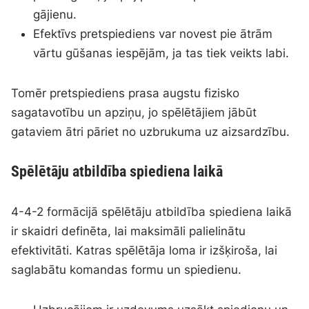
gājienu.
Efektīvs pretspiediens var novest pie ātrām
vārtu gūšanas iespējām, ja tas tiek veikts labi.
Tomēr pretspiediens prasa augstu fizisko
sagatavotību un apziņu, jo spēlētājiem jābūt
gataviem ātri pāriet no uzbrukuma uz aizsardzību.
Spēlētāju atbildība spiediena laikā
4-4-2 formācijā spēlētāju atbildība spiediena laikā
ir skaidri definēta, lai maksimāli palielinātu
efektivitāti. Katras spēlētāja loma ir izšķiroša, lai
saglabātu komandas formu un spiedienu.