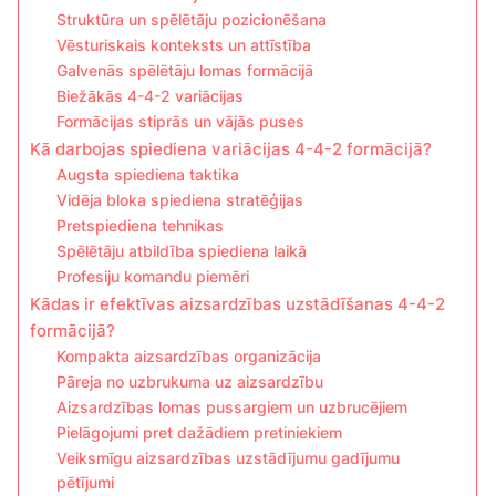
Struktūra un spēlētāju pozicionēšana
Vēsturiskais konteksts un attīstība
Galvenās spēlētāju lomas formācijā
Biežākās 4-4-2 variācijas
Formācijas stiprās un vājās puses
Kā darbojas spiediena variācijas 4-4-2 formācijā?
Augsta spiediena taktika
Vidēja bloka spiediena stratēģijas
Pretspiediena tehnikas
Spēlētāju atbildība spiediena laikā
Profesiju komandu piemēri
Kādas ir efektīvas aizsardzības uzstādīšanas 4-4-2
formācijā?
Kompakta aizsardzības organizācija
Pāreja no uzbrukuma uz aizsardzību
Aizsardzības lomas pussargiem un uzbrucējiem
Pielāgojumi pret dažādiem pretiniekiem
Veiksmīgu aizsardzības uzstādījumu gadījumu
pētījumi