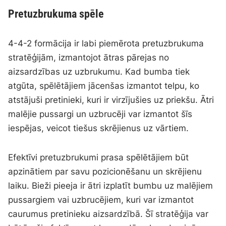
Pretuzbrukuma spēle
4-4-2 formācija ir labi piemērota pretuzbrukuma
stratēģijām, izmantojot ātras pārejas no
aizsardzības uz uzbrukumu. Kad bumba tiek
atgūta, spēlētājiem jācenšas izmantot telpu, ko
atstājuši pretinieki, kuri ir virzījušies uz priekšu. Ātri
malējie pussargi un uzbrucēji var izmantot šīs
iespējas, veicot tiešus skrējienus uz vārtiem.
Efektīvi pretuzbrukumi prasa spēlētājiem būt
apzinātiem par savu pozicionēšanu un skrējienu
laiku. Bieži pieeja ir ātri izplatīt bumbu uz malējiem
pussargiem vai uzbrucējiem, kuri var izmantot
caurumus pretinieku aizsardzībā. Šī stratēģija var