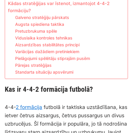
Kādas stratēģijas var īstenot, izmantojot 4-4-2
formāciju?
Galveno stratēģiju pārskats
Augsta spiediena taktika
Pretuzbrukuma spēle
Viduslaika kontroles tehnikas
Aizsardzības stabilitātes principi
Variācijas dažādiem pretiniekiem
Pielāgojumi spēlētāju stiprajām pusēm
Pārejas stratēģijas
Standarta situāciju apsvērumi
Kas ir 4-4-2 formācija futbolā?
4-4-
2 formācija
futbolā ir taktiska uzstādīšana, kas
ietver četrus aizsargus, četrus pussargus un divus
uzbrucējus. Šī formācija ir populāra, jo tā nodrošina
līdzsvaru starp aizsardzību un uzbrukumu, ļaujot