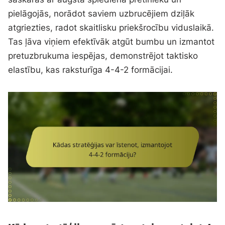
pielāgojās, norādot saviem uzbrucējiem dziļāk
atgriezties, radot skaitlisku priekšrocību viduslaikā.
Tas ļāva viņiem efektīvāk atgūt bumbu un izmantot
pretuzbrukuma iespējas, demonstrējot taktisko
elastību, kas raksturīga 4-4-2 formācijai.