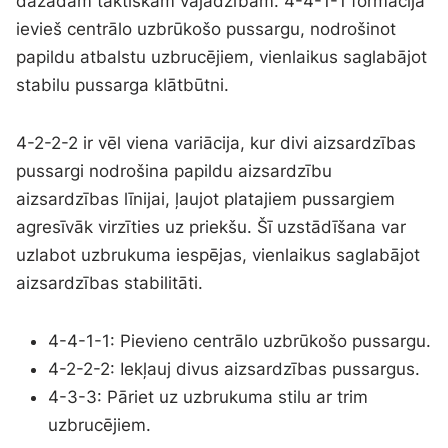
dažādām taktiskām vajadzībām. 4-4-1-1 formācija
ievieš centrālo uzbrūkošo pussargu, nodrošinot
papildu atbalstu uzbrucējiem, vienlaikus saglabājot
stabilu pussarga klātbūtni.
4-2-2-2 ir vēl viena variācija, kur divi aizsardzības
pussargi nodrošina papildu aizsardzību
aizsardzības līnijai, ļaujot platajiem pussargiem
agresīvāk virzīties uz priekšu. Šī uzstādīšana var
uzlabot uzbrukuma iespējas, vienlaikus saglabājot
aizsardzības stabilitāti.
4-4-1-1: Pievieno centrālo uzbrūkošo pussargu.
4-2-2-2: Iekļauj divus aizsardzības pussargus.
4-3-3: Pāriet uz uzbrukuma stilu ar trim
uzbrucējiem.