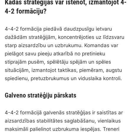
Kādas stratēģijas var īstenot, izmantojot 4-
4-2 formāciju?
4-4-2 formācija piedāvā daudzpusīgu ietvaru
dažādām stratēģijām, koncentrējoties uz līdzsvaru
starp aizsardzību un uzbrukumu. Komandas var
pielāgot savu pieeju atkarībā no pretinieku
stiprajām pusēm, spēlētāju spējām un spēles
situācijām, izmantojot taktikas, piemēram, augstu
spiedienu, pretuzbrukumus un viduslaika kontroli.
Galveno stratēģiju pārskats
4-4-2 formācijā galvenās stratēģijas ir saistītas ar
aizsardzības stabilitātes saglabāšanu, vienlaikus
maksimāli palielinot uzbrukuma iespējas. Treneri