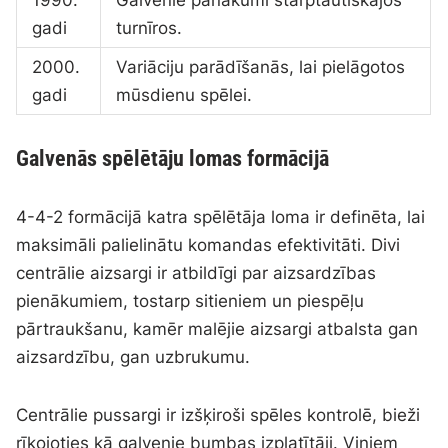
1990.
Galvenie panākumi starptautiskajos
gadi
turnīros.
2000.
Variāciju parādīšanās, lai pielāgotos
gadi
mūsdienu spēlei.
Galvenās spēlētāju lomas formācijā
4-4-2 formācijā katra spēlētāja loma ir definēta, lai
maksimāli palielinātu komandas efektivitāti. Divi
centrālie aizsargi ir atbildīgi par aizsardzības
pienākumiem, tostarp sitieniem un piespēļu
pārtraukšanu, kamēr malējie aizsargi atbalsta gan
aizsardzību, gan uzbrukumu.
Centrālie pussargi ir izšķiroši spēles kontrolē, bieži
rīkojoties kā galvenie bumbas izplatītāji. Viņiem