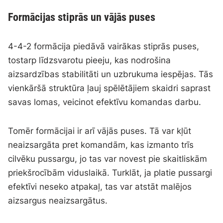
Formācijas stiprās un vājās puses
4-4-2 formācija piedāvā vairākas stiprās puses,
tostarp līdzsvarotu pieeju, kas nodrošina
aizsardzības stabilitāti un uzbrukuma iespējas. Tās
vienkāršā struktūra ļauj spēlētājiem skaidri saprast
savas lomas, veicinot efektīvu komandas darbu.
Tomēr formācijai ir arī vājās puses. Tā var kļūt
neaizsargāta pret komandām, kas izmanto trīs
cilvēku pussargu, jo tas var novest pie skaitliskām
priekšrocībām viduslaikā. Turklāt, ja platie pussargi
efektīvi neseko atpakaļ, tas var atstāt malējos
aizsargus neaizsargātus.