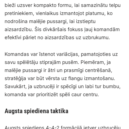
bieži uzsver kompakto formu, lai samazinātu telpu
pretiniekiem, vienlaikus izmantojot platumu, ko
nodrošina malējie pussargi, lai izstieptu
aizsardzību. Šis divkāršais fokuss ļauj komandām
efektīvi pāriet no aizsardzības uz uzbrukumu.
Komandas var īstenot variācijas, pamatojoties uz
savu spēlētāju stiprajām pusēm. Piemēram, ja
malējie pussargi ir ātri un prasmīgi centrēšanā,
stratēģija var būt vērsta uz flangu izmantošanu.
Savukārt, ja uzbrucēji ir spēcīgi un labi tur bumbu,
komanda var prioritizēt spēli caur centru.
Augsta spiediena taktika
Augsts spiediens 4-4-2 formācijā ietver uzbrucēju