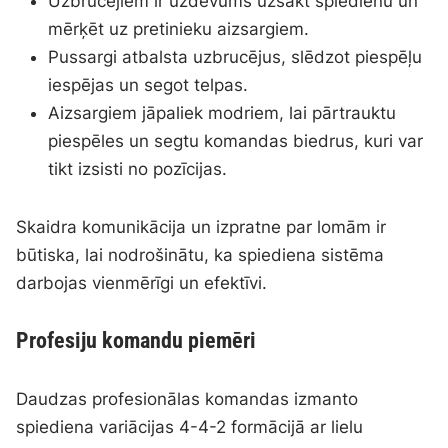
Uzbrucējiem ir uzdevums uzsākt spiedienu un
mērķēt uz pretinieku aizsargiem.
Pussargi atbalsta uzbrucējus, slēdzot piespēļu
iespējas un segot telpas.
Aizsargiem jāpaliek modriem, lai pārtrauktu
piespēles un segtu komandas biedrus, kuri var
tikt izsisti no pozīcijas.
Skaidra komunikācija un izpratne par lomām ir
būtiska, lai nodrošinātu, ka spiediena sistēma
darbojas vienmērīgi un efektīvi.
Profesiju komandu piemēri
Daudzas profesionālas komandas izmanto
spiediena variācijas 4-4-2 formācijā ar lielu