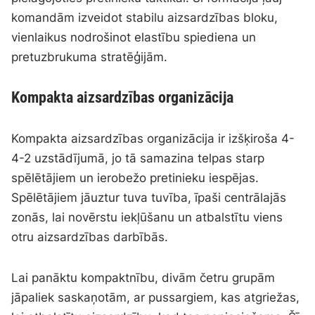
komandām izveidot stabilu aizsardzības bloku,
vienlaikus nodrošinot elastību spiediena un
pretuzbrukuma stratēģijām.
Kompakta aizsardzības organizācija
Kompakta aizsardzības organizācija ir izšķiroša 4-
4-2 uzstādījumā, jo tā samazina telpas starp
spēlētājiem un ierobežo pretinieku iespējas.
Spēlētājiem jāuztur tuva tuvība, īpaši centrālajās
zonās, lai novērstu iekļūšanu un atbalstītu viens
otru aizsardzības darbībās.
Lai panāktu kompaktnību, divām četru grupām
jāpaliek saskaņotām, ar pussargiem, kas atgriežas,