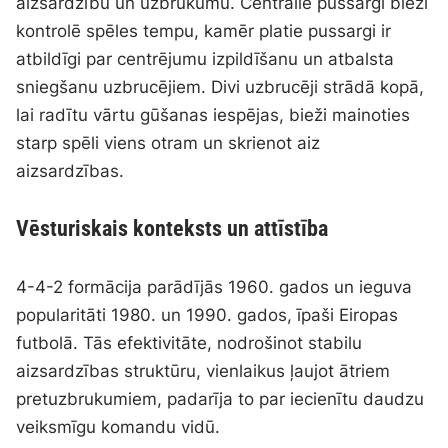
aizsardzību un uzbrukumu. Centrālie pussargi bieži
kontrolē spēles tempu, kamēr platie pussargi ir
atbildīgi par centrējumu izpildīšanu un atbalsta
sniegšanu uzbrucējiem. Divi uzbrucēji strādā kopā,
lai radītu vārtu gūšanas iespējas, bieži mainoties
starp spēli viens otram un skrienot aiz
aizsardzības.
Vēsturiskais konteksts un attīstība
4-4-2 formācija parādījās 1960. gados un ieguva
popularitāti 1980. un 1990. gados, īpaši Eiropas
futbolā. Tās efektivitāte, nodrošinot stabilu
aizsardzības struktūru, vienlaikus ļaujot ātriem
pretuzbrukumiem, padarīja to par iecienītu daudzu
veiksmīgu komandu vidū.