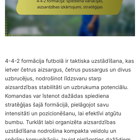
4-4-2 formācija futbolā ir taktiska uzstādīšana, kas
ietver četrus aizsargus, četrus pussargus un divus
uzbrucējus, nodrošinot līdzsvaru starp
aizsardzības stabilitāti un uzbrukuma potenciālu.
Komandas var īstenot dažādas spiediena
stratēģijas šajā formācijā, pielāgojot savu
intensitāti un pozicionēšanu, lai efektīvi atgūtu
bumbu. Turklāt labi organizēta aizsardzības
uzstādīšana nodrošina kompakta veidolu un
spēcīgu komunikāciju, ļaujot pielāgoties dažādiem