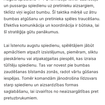
un pussargu spiedienu uz pretinieku aizsargiem,
tiklīdz viņi iegūst bumbu. Šī taktika mērķē uz ātru
bumbas atgūšanu un pretinieka spēles traucēšanu.
Efektīva komunikācija un koordinācija ir būtiska, lai
šī stratēģija gūtu panākumus.
Lai īstenotu augstu spiedienu, spēlētājiem jābūt
apmācītiem atpazīt izsistējumus, piemēram, sliktu
pieskārienu vai atpakaļgaitas piespēli, kas izraisa
tūlītēju spiedienu. Tas var novest pie bumbas
zaudēšanas bīstamās zonās, radot vārtu gūšanas
iespējas. Tomēr komandām jānodrošina līdzsvars
starp spiedienu un aizsardzības formas
saglabāšanu, lai izvairītos no neaizsargātības pret
pretuzbrukumiem.