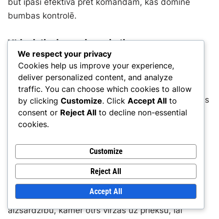
būt īpaši efektīva pret komandām, kas dominē
bumbas kontrolē.
Viduslaika kontroles tehnikas
We respect your privacy
Cookies help us improve your experience,
Viduslaika kontrole ir izšķiroša 4-4-2 formācijā, jo
deliver personalized content, and analyze
tā ļauj komandai noteikt spēles tempu. Komandas
traffic. You can choose which cookies to allow
bieži izmanto kombināciju no spiediena un bumbas
by clicking
Customize
. Click
Accept All
to
consent or
Reject All
to decline non-essential
kontroles, lai saglabātu kontroli. Pussargiem jābūt
cookies.
mudinātiem atbalstīt gan aizsardzības
pienākumus, gan uzbrukuma pārejas, radot
Customize
dinamisku viduslaika klātbūtni.
Reject All
Divu pussargu izmantošana viduslaikā var uzlabot
Accept All
stabilitāti, ļaujot vienam spēlētājam aizsargāt
aizsardzību, kamēr otrs virzās uz priekšu, lai