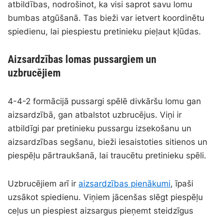
atbildības, nodrošinot, ka visi saprot savu lomu
bumbas atgūšanā. Tas bieži var ietvert koordinētu
spiedienu, lai piespiestu pretinieku pieļaut kļūdas.
Aizsardzības lomas pussargiem un
uzbrucējiem
4-4-2 formācijā pussargi spēlē divkāršu lomu gan
aizsardzībā, gan atbalstot uzbrucējus. Viņi ir
atbildīgi par pretinieku pussargu izsekošanu un
aizsardzības segšanu, bieži iesaistoties sitienos un
piespēļu pārtraukšanā, lai traucētu pretinieku spēli.
Uzbrucējiem arī ir
aizsardzības pienākumi
, īpaši
uzsākot spiedienu. Viņiem jācenšas slēgt piespēļu
ceļus un piespiest aizsargus pieņemt steidzīgus