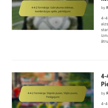
by
4-4
aiz
sta
izm
ātru
4-
Pi
by
4-4