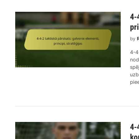
4-
pr
by
4-4
nod
spē
uzb
pie
4-
ko