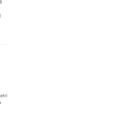
ā
d
etri
u