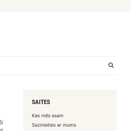
SAITES
Kas mēs esam
Šī
Sazinieties ar mums
as