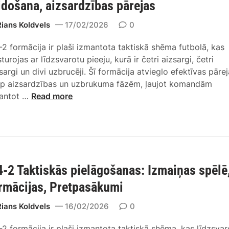
k
idošana, aizsardzības pārejas
t
i
Rians Koldvels
17/02/2026
0
s
-2 formācija ir plaši izmantota taktiskā shēma futbolā, kas
k
turojas ar līdzsvarotu pieeju, kurā ir četri aizsargi, četri
ā
sargi un divi uzbrucēji. Šī formācija atvieglo efektīvas pāre
s
rp aizsardzības un uzbrukuma fāzēm, ļaujot komandām
v
4
antot …
Read more
a
-
r
4
i
-
ā
2
c
f
i
4-2 Taktiskās pielāgošanas: Izmaiņas spēlē
o
j
r
a
rmācijas, Pretpasākumi
m
s
ā
Rians Koldvels
16/02/2026
0
:
c
a
-2 formācija ir plaši izmantota taktiskā shēma, kas līdzsvar