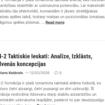
i
d
sardzības stabilitāti ar uzbrukuma potenciālu. Lai maksimāli
j
a
ielinātu tās efektivitāti, komandām ir jāveic stratēģiskas
a
p
aiņas spēles laikā, tostarp maiņas un pozicionālas izmaiņas,
:
t
4
lāgotos spēles plūsmai. …
Read more
p
ā
-
ā
c
4
r
i
-
e
j
2
j
a
T
a
s
4-2 Taktiskie Ieskati: Analīze, Izklāsts,
a
s
,
k
f
lvenās koncepcijas
f
t
ā
o
i
Rians Koldvels
12/02/2026
0
z
r
s
e
m
-2 formācija ir plaši izmantota taktiskā shēma futbolā, ko
k
s
ā
turo četri aizsargi, četri pussargi un divi uzbrucēji. Šī
ā
,
c
mācija nodrošina līdzsvaru starp stabilu aizsardzību un
s
u
i
amiskām uzbrukuma iespējām, padarot to par daudzpusīgu
p
z
j