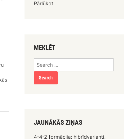
Pārlūkot
MEKLĒT
Search
ru
for:
kās
JAUNĀKĀS ZIŅAS
4-4-2 formācija: hibrīdvarianti,