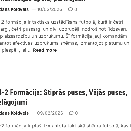
t
ē
,
r
i
Rians Koldvels
10/02/2026
0
l
G
e
s
e
a
t
-2 formācija ir taktiska uzstādīšana futbolā, kurā ir četri
k
s
l
p
sargi, četri pussargi un divi uzbrucēji, nodrošinot līdzsvaru
ā
s
v
a
rp aizsardzību un uzbrukumu. Šī formācija ļauj komandām
p
c
e
s
antot efektīvas uzbrukuma shēmas, izmantojot platumu un
ā
e
n
ā
4
 piespēli, lai …
Read more
r
n
ā
k
-
s
ā
s
u
4
k
r
k
m
-
a
i
o
i
2
t
j
n
f
s
i
c
4-2 Formācija: Stiprās puses, Vājās puses,
o
:
,
e
r
g
elāgojumi
S
p
m
a
p
c
ā
Rians Koldvels
09/02/2026
0
l
ē
i
c
v
l
j
-2 formācija ir plaši izmantota taktiskā shēma futbolā, kas i
i
e
e