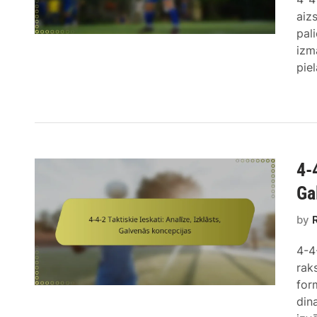
aiz
pal
izm
pie
4-
Ga
by
4-4
raks
for
din