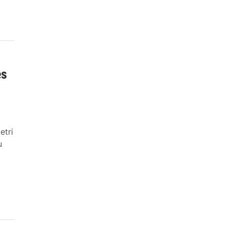
es
etri
u