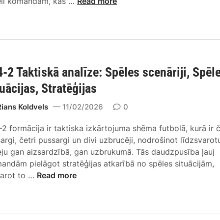
4
ēli komandām, kas …
Read more
i
b
a
-
e
r
s
4
l
u
,
-
ā
k
s
2
g
u
t
T
o
m
r
4-2 Taktiskā analīze: Spēles scenāriji, Spēl
a
š
a
a
k
a
tuācijas, Stratēģijas
v
t
t
n
e
ē
i
Rians Koldvels
11/02/2026
0
a
i
ģ
s
s
d
i
-2 formācija ir taktiska izkārtojuma shēma futbolā, kurā ir č
k
:
o
j
sargi, četri pussargi un divi uzbrucēji, nodrošinot līdzsvarot
i
I
š
a
eju gan aizsardzībā, gan uzbrukumā. Tās daudzpusība ļauj
e
z
a
s
andām pielāgot stratēģijas atkarībā no spēles situācijām,
I
m
n
4
arot to …
Read more
e
a
a
-
s
i
,
4
k
ņ
a
-
a
a
i