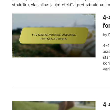
struktūru, vienlaikus ļaujot efektīvi pretuzbrukt un k
4-
fo
by
4-4
aiz
sta
kom
var
4-