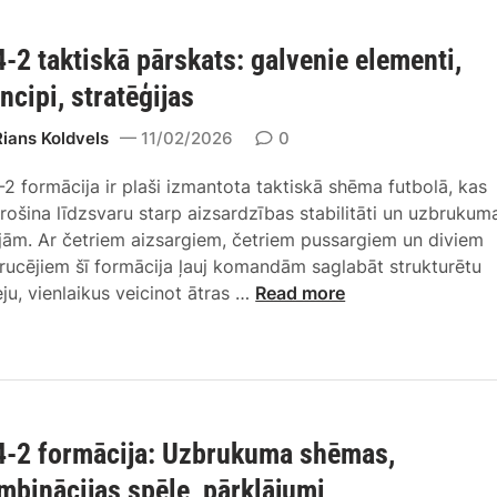
2
t
s
z
T
i
s
s
4-2 taktiskā pārskats: galvenie elementi,
a
:
p
a
k
A
incipi, stratēģijas
ē
r
t
n
l
d
i
Rians Koldvels
11/02/2026
0
a
ē
z
s
l
,
ī
-2 formācija ir plaši izmantota taktiskā shēma futbolā, kas
k
ī
F
b
rošina līdzsvaru starp aizsardzības stabilitāti un uzbrukum
ā
z
o
a
jām. Ar četriem aizsargiem, četriem pussargiem un diviem
a
e
r
s
rucējiem šī formācija ļauj komandām saglabāt strukturētu
n
,
m
p
4
eju, vienlaikus veicinot ātras …
Read more
a
I
ā
ā
-
l
z
c
r
4
ī
k
i
e
-
z
l
j
j
2
e
ā
a
a
t
:
s
s
s
4-2 formācija: Uzbrukuma shēmas,
a
S
t
,
k
p
mbinācijas spēle, pārklājumi
s
P