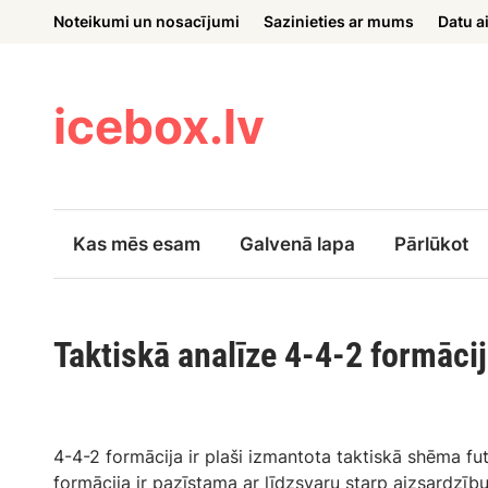
Skip
Noteikumi un nosacījumi
Sazinieties ar mums
Datu a
to
content
icebox.lv
Kas mēs esam
Galvenā lapa
Pārlūkot
Taktiskā analīze 4-4-2 formācij
4-4-2 formācija ir plaši izmantota taktiskā shēma futbo
formācija ir pazīstama ar līdzsvaru starp aizsardz