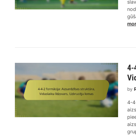
sla
nod
gūš
mo
4-
Vi
by
4-4
aiz
pie
aiz
gru