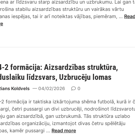
a
vena ar līdzsvaru starp aizsardzību un uzbrukumu. Lai gan t
j
n
s
s
rošina stabilu aizsardzības struktūru un vairākas vārtu
a
i
s
4
anas iespējas, tai ir arī noteiktas vājības, piemēram, …
Rea
:
e
i
-
re
U
e
t
4
z
l
u
-
b
e
ā
2
r
m
c
F
u
e
i
o
k
n
j
4-2 formācija: Aizsardzības struktūra,
r
u
t
a
m
m
duslaiku līdzsvars, Uzbrucēju lomas
i
s
ā
a
,
,
c
Rians Koldvels
04/02/2026
0
s
p
S
i
h
r
t
-2 formācija ir taktiska izkārtojuma shēma futbolā, kurā ir č
j
ē
i
r
sargi, četri pussargi un divi uzbrucēji, nodrošinot līdzsvarot
a
m
n
a
eju gan aizsardzībā, gan uzbrukumā. Tās struktūra uzlabo
:
a
c
t
sardzības organizāciju, izmantojot divas četru spēlētāju
S
s
i
ē
4
pas, kamēr pussargi …
Read more
t
,
p