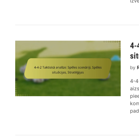
izv
4-
si
by
4-4
aiz
pie
kom
pad