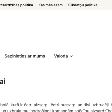
izsardzības politika
Kas mēs esam
Sīkdatņu politika
Sazinieties ar mums
Valoda
ai
lā, kurā ir četri aizsargi, četri pussargi un divi uzbrucēji. 
ību un uzbrukumu, nodrošinot komandām spēcīgu aizsardzīb