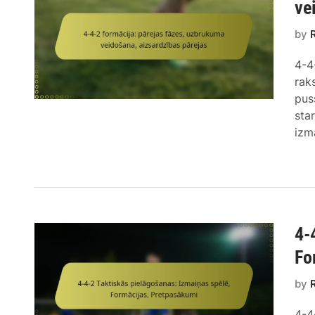
ve
by
4-4
raks
pus
sta
izm
4-
Fo
by
4-4