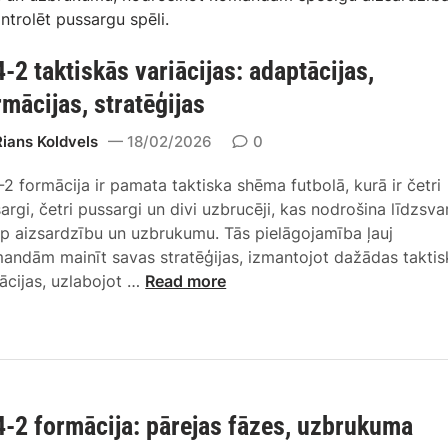
ontrolēt pussargu spēli.
4-2 taktiskās variācijas: adaptācijas,
rmācijas, stratēģijas
Rians Koldvels
18/02/2026
0
-2 formācija ir pamata taktiska shēma futbolā, kurā ir četri
sargi, četri pussargi un divi uzbrucēji, kas nodrošina līdzsva
rp aizsardzību un uzbrukumu. Tās pielāgojamība ļauj
andām mainīt savas stratēģijas, izmantojot dažādas taktis
4
iācijas, uzlabojot …
Read more
-
4
-
2
t
4-2 formācija: pārejas fāzes, uzbrukuma
a