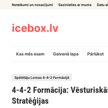
Skip
Noteikumi un nosacījumi
Sazinieties ar mums
Datu a
to
content
icebox.lv
Kas mēs esam
Galvenā lapa
Pārlūkot
P
Spēlētāju Lomas 4-4-2 Formācijā
o
4-4-2 Formācija: Vēsturiskās
s
t
Stratēģijas
e