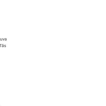
ļuva
 Tās