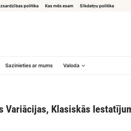
izsardzības politika
Kas mēs esam
Sīkdatņu politika
Sazinieties ar mums
Valoda
 Variācijas, Klasiskās Iestatījum