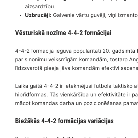
aizsardzību.
Uzbrucēji:
Galvenie vārtu guvēji, viņi izmant
Vēsturiskā nozīme 4-4-2 formācijai
4-4-2 formācija ieguva popularitāti 20. gadsimta
par sinonīmu veiksmīgām komandām, tostarp Angli
līdzsvarotā pieeja ļāva komandām efektīvi sacen
Laika gaitā 4-4-2 ir ietekmējusi futbola taktisko
hibrīdformas. Tās vienkāršība un efektivitāte ir 
mācot komandas darba un pozicionēšanas pamatp
Biežākās 4-4-2 formācijas variācijas