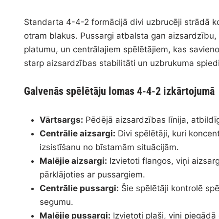
Standarta 4-4-2 formācijā divi uzbrucēji strādā ko
otram blakus. Pussargi atbalsta gan aizsardzību,
platumu, un centrālajiem spēlētājiem, kas savieno 
starp aizsardzības stabilitāti un uzbrukuma spie
Galvenās spēlētāju lomas 4-4-2 izkārtojumā
Vārtsargs:
Pēdējā aizsardzības līnija, atbild
Centrālie aizsargi:
Divi spēlētāji, kuri konc
izsistīšanu no bīstamām situācijām.
Malējie aizsargi:
Izvietoti flangos, viņi aizs
pārklājoties ar pussargiem.
Centrālie pussargi:
Šie spēlētāji kontrolē s
segumu.
Malējie pussargi:
Izvietoti plaši, viņi piegād