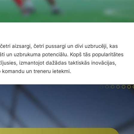
četri aizsargi, četri pussargi un divi uzbrucēji, kas
tāti un uzbrukuma potenciālu. Kopš tās popularitātes
tījusies, izmantojot dažādas taktiskās inovācijas,
 komandu un treneru ietekmi.