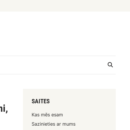
SAITES
i,
Kas mēs esam
Sazinieties ar mums