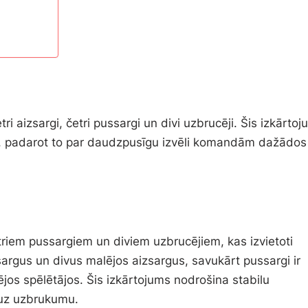
tri aizsargi, četri pussargi un divi uzbrucēji. Šis izkārto
u, padarot to par daudzpusīgu izvēli komandām dažādos
triem pussargiem un diviem uzbrucējiem, kas izvietoti
zsargus un divus malējos aizsargus, savukārt pussargi ir
ējos spēlētājos. Šis izkārtojums nodrošina stabilu
t uz uzbrukumu.