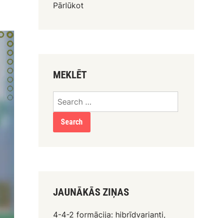
Pārlūkot
MEKLĒT
Search
for:
JAUNĀKĀS ZIŅAS
4-4-2 formācija: hibrīdvarianti,