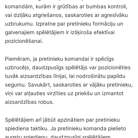
komandām, kurām ir grūtības ar bumbas kontroli,
vai dziļāku atgriešanos, saskaroties ar agresīvāku
uzbrukumu. Izpratne par pretinieku formāciju un
galvenajiem spēlētājiem ir izšķiroša efektīvai
pozicionēšanai.
Piemēram, ja pretinieku komandai ir spēcīgs
uzbrucējs, daudzpusīgs spēlētājs var pozicionēties
tuvāk aizsardzības līnijai, lai nodrošinātu papildu
segumu. Savukārt, saskaroties ar vājāku pretinieku,
viņi var atļauties virzīties uz priekšu un izmantot
aizsardzības robus.
Spēlētājiem arī jābūt apzinātiem par pretinieku
spiediena taktiku. Ja pretinieku komanda pielieto
augstu spiedienu, daudzpusīgi spēlētājiem