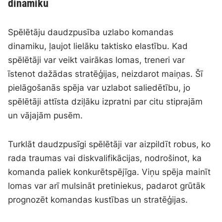
dinamiku
Spēlētāju daudzpusība uzlabo komandas
dinamiku, ļaujot lielāku taktisko elastību. Kad
spēlētāji var veikt vairākas lomas, treneri var
īstenot dažādas stratēģijas, neizdarot maiņas. Šī
pielāgošanās spēja var uzlabot saliedētību, jo
spēlētāji attīsta dziļāku izpratni par citu stiprajām
un vājajām pusēm.
Turklāt daudzpusīgi spēlētāji var aizpildīt robus, ko
rada traumas vai diskvalifikācijas, nodrošinot, ka
komanda paliek konkurētspējīga. Viņu spēja mainīt
lomas var arī mulsināt pretiniekus, padarot grūtāk
prognozēt komandas kustības un stratēģijas.