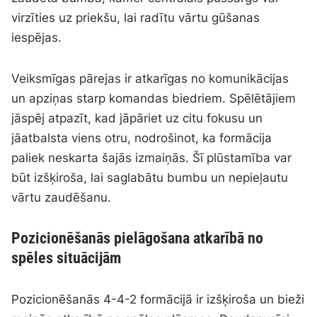
virzīties uz priekšu, lai radītu vārtu gūšanas
iespējas.
Veiksmīgas pārejas ir atkarīgas no komunikācijas
un apziņas starp komandas biedriem. Spēlētājiem
jāspēj atpazīt, kad jāpāriet uz citu fokusu un
jāatbalsta viens otru, nodrošinot, ka formācija
paliek neskarta šajās izmaiņās. Šī plūstamība var
būt izšķiroša, lai saglabātu bumbu un nepieļautu
vārtu zaudēšanu.
Pozicionēšanās pielāgošana atkarībā no
spēles situācijām
Pozicionēšanās 4-4-2 formācijā ir izšķiroša un bieži