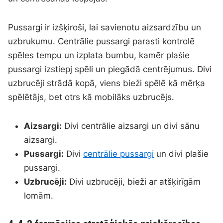
Pussargi ir izšķiroši, lai savienotu aizsardzību un
uzbrukumu. Centrālie pussargi parasti kontrolē
spēles tempu un izplata bumbu, kamēr plašie
pussargi izstiepj spēli un piegādā centrējumus. Divi
uzbrucēji strādā kopā, viens bieži spēlē kā mērķa
spēlētājs, bet otrs kā mobilāks uzbrucējs.
Aizsargi:
Divi centrālie aizsargi un divi sānu
aizsargi.
Pussargi:
Divi
centrālie pussargi
un divi plašie
pussargi.
Uzbrucēji:
Divi uzbrucēji, bieži ar atšķirīgām
lomām.