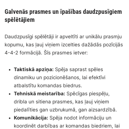
Galvenās prasmes un īpašības daudzpusīgiem
spēlētājiem
Daudzpusīgi spēlētāji ir apveltīti ar unikālu prasmju
kopumu, kas ļauj viņiem izcelties dažādās pozīcijās
4-4-2 formācijā. Šīs prasmes ietver:
Taktiskā apziņa:
Spēja saprast spēles
dinamiku un pozicionēšanos, lai efektīvi
atbalstītu komandas biedrus.
Tehniskā meistarība:
Spēcīgas piespēļu,
dribla un sitiena prasmes, kas ļauj viņiem
piedalīties gan uzbrukumā, gan aizsardzībā.
Komunikācija:
Spēja nodot informāciju un
koordinēt darbības ar komandas biedriem, lai