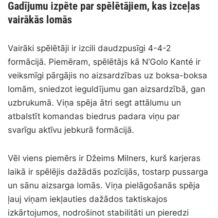
Gadījumu izpēte par spēlētājiem, kas izceļas
vairākās lomās
Vairāki spēlētāji ir izcili daudzpusīgi 4-4-2
formācijā. Piemēram, spēlētājs kā N’Golo Kanté ir
veiksmīgi pārgājis no aizsardzības uz boksa-boksa
lomām, sniedzot ieguldījumu gan aizsardzībā, gan
uzbrukumā. Viņa spēja ātri segt attālumu un
atbalstīt komandas biedrus padara viņu par
svarīgu aktīvu jebkurā formācijā.
Vēl viens piemērs ir Džeims Milners, kurš karjeras
laikā ir spēlējis dažādās pozīcijās, tostarp pussarga
un sānu aizsarga lomās. Viņa pielāgošanās spēja
ļauj viņam iekļauties dažādos taktiskajos
izkārtojumos, nodrošinot stabilitāti un pieredzi