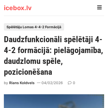
Skip
icebox.lv
Main
to
Men
content
P
Spēlētāju Lomas 4-4-2 Formācijā
o
Daudzfunkcionāli spēlētāji 4-
s
t
4-2 formācijā: pielāgojamība,
e
daudzlomu spēle,
d
i
pozicionēšana
n
by
Rians Koldvels
04/02/2026
0