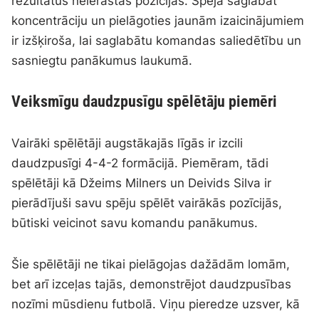
rezultātus neierastās pozīcijās. Spēja saglabāt
koncentrāciju un pielāgoties jaunām izaicinājumiem
ir izšķiroša, lai saglabātu komandas saliedētību un
sasniegtu panākumus laukumā.
Veiksmīgu daudzpusīgu spēlētāju piemēri
Vairāki spēlētāji augstākajās līgās ir izcili
daudzpusīgi 4-4-2 formācijā. Piemēram, tādi
spēlētāji kā Džeims Milners un Deivids Silva ir
pierādījuši savu spēju spēlēt vairākās pozīcijās,
būtiski veicinot savu komandu panākumus.
Šie spēlētāji ne tikai pielāgojas dažādām lomām,
bet arī izceļas tajās, demonstrējot daudzpusības
nozīmi mūsdienu futbolā. Viņu pieredze uzsver, kā