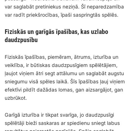
var saglabāt pretiniekus neziņā. Šī neparedzamība
var radīt priekšrocības, īpaši saspringtās spēlēs.
Fiziskās un garīgās īpašības, kas uzlabo
daudzpusību
Fiziskās īpašības, piemēram, ātrums, izturība un
veiklība, ir būtiskas daudzpusīgiem spēlētājiem,
ļaujot viņiem ātri segt attālumu un saglabāt augstu
sniegumu visā spēles laikā. Šīs īpašības ļauj viņiem
efektīvi pildīt dažādas lomas, gan aizsargājot, gan
uzbrūkot.
Garīgā izturība ir tikpat svarīga, jo daudzpusīgi
spēlētāji bieži saskaras ar spiedienu sniegt labus