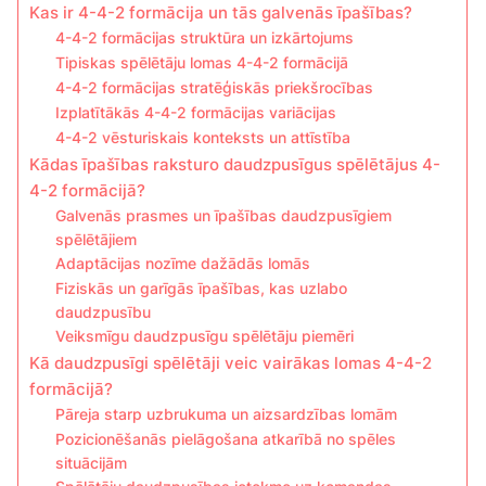
Kas ir 4-4-2 formācija un tās galvenās īpašības?
4-4-2 formācijas struktūra un izkārtojums
Tipiskas spēlētāju lomas 4-4-2 formācijā
4-4-2 formācijas stratēģiskās priekšrocības
Izplatītākās 4-4-2 formācijas variācijas
4-4-2 vēsturiskais konteksts un attīstība
Kādas īpašības raksturo daudzpusīgus spēlētājus 4-
4-2 formācijā?
Galvenās prasmes un īpašības daudzpusīgiem
spēlētājiem
Adaptācijas nozīme dažādās lomās
Fiziskās un garīgās īpašības, kas uzlabo
daudzpusību
Veiksmīgu daudzpusīgu spēlētāju piemēri
Kā daudzpusīgi spēlētāji veic vairākas lomas 4-4-2
formācijā?
Pāreja starp uzbrukuma un aizsardzības lomām
Pozicionēšanās pielāgošana atkarībā no spēles
situācijām