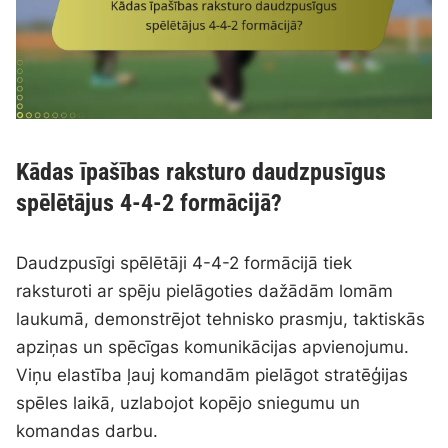
Kādas īpašības raksturo daudzpusīgus
spēlētājus 4-4-2 formācijā?
Daudzpusīgi spēlētāji 4-4-2 formācijā tiek
raksturoti ar spēju pielāgoties dažādām lomām
laukumā, demonstrējot tehnisko prasmju, taktiskās
apziņas un spēcīgas komunikācijas apvienojumu.
Viņu elastība ļauj komandām pielāgot stratēģijas
spēles laikā, uzlabojot kopējo sniegumu un
komandas darbu.