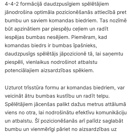
4-4-2 formācijā daudzpusīgiem spēlētājiem
jānodrošina optimāla pozicionēšanās attiecībā pret
bumbu un saviem komandas biedriem. Tas nozīmē
būt apzinātiem par piespēļu ceļiem un radīt
iespējas bumbas nesējiem. Piemēram, kad
komandas biedrs ir bumbas īpašnieks,
daudzpusīgs spēlētājs jāpozicionē tā, lai saņemtu
piespēli, vienlaikus nodrošinot atbalstu
potenciālajiem aizsardzības spēkiem.
Uzturot trīsstūra formu ar komandas biedriem, var
veicināt ātru bumbas kustību un radīt telpu.
Spēlētājiem jācenšas palikt dažus metrus attālumā
viens no otra, lai nodrošinātu efektīvu komunikāciju
un atbalstu. Šī pozicionēšanās arī palīdz saglabāt
bumbu un vienmērīgi pāriet no aizsardzības uz