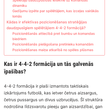
Spēlētāju daudzpusības ietekme uz komandas
dinamiku
Gadījumu izpēte par spēlētājiem, kas izceļas vairākās
lomās
Kādas ir efektīvas pozicionēšanas stratēģijas
daudzpusīgiem spēlētājiem 4-4-2 formācijā?
Pozicionēšanās attiecībā pret bumbu un komandas
biedriem
Pozicionēšanās pielāgošana pretinieku komandām
Pozicionēšanas maiņa atkarībā no spēles plūsmas
Kas ir 4-4-2 formācija un tās galvenās
īpašības?
4-4-2 formācija ir plaši izmantots taktiskais
izkārtojums futbolā, kas ietver četrus aizsargus,
četrus pussargus un divus uzbrucējus. Šī struktūra
nodrošina līdzsvarotu pieeju gan aizsardzībai, gan