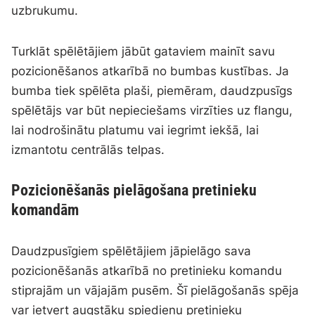
uzbrukumu.
Turklāt spēlētājiem jābūt gataviem mainīt savu
pozicionēšanos atkarībā no bumbas kustības. Ja
bumba tiek spēlēta plaši, piemēram, daudzpusīgs
spēlētājs var būt nepieciešams virzīties uz flangu,
lai nodrošinātu platumu vai iegrimt iekšā, lai
izmantotu centrālās telpas.
Pozicionēšanās pielāgošana pretinieku
komandām
Daudzpusīgiem spēlētājiem jāpielāgo sava
pozicionēšanās atkarībā no pretinieku komandu
stiprajām un vājajām pusēm. Šī pielāgošanās spēja
var ietvert augstāku spiedienu pretinieku