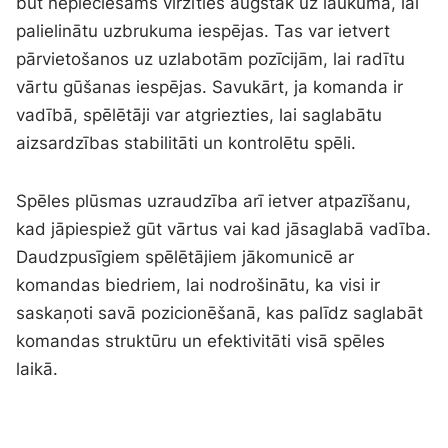
būt nepieciešams virzīties augstāk uz laukuma, lai
palielinātu uzbrukuma iespējas. Tas var ietvert
pārvietošanos uz uzlabotām pozīcijām, lai radītu
vārtu gūšanas iespējas. Savukārt, ja komanda ir
vadībā, spēlētāji var atgriezties, lai saglabātu
aizsardzības stabilitāti un kontrolētu spēli.
Spēles plūsmas uzraudzība arī ietver atpazīšanu,
kad jāpiespiež gūt vārtus vai kad jāsaglabā vadība.
Daudzpusīgiem spēlētājiem jākomunicē ar
komandas biedriem, lai nodrošinātu, ka visi ir
saskaņoti savā pozicionēšanā, kas palīdz saglabāt
komandas struktūru un efektivitāti visā spēles
laikā.