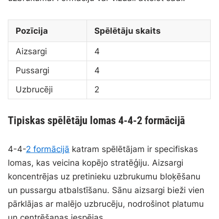
Pozīcija
Spēlētāju skaits
Aizsargi
4
Pussargi
4
Uzbrucēji
2
Tipiskas spēlētāju lomas 4-4-2 formācijā
4-4-
2 formācijā
katram spēlētājam ir specifiskas
lomas, kas veicina kopējo stratēģiju. Aizsargi
koncentrējas uz pretinieku uzbrukumu bloķēšanu
un pussargu atbalstīšanu. Sānu aizsargi bieži vien
pārklājas ar malējo uzbrucēju, nodrošinot platumu
un centrēšanas iespējas.