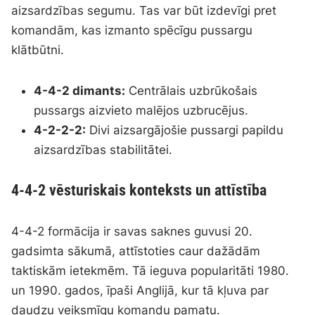
aizsardzības segumu. Tas var būt izdevīgi pret
komandām, kas izmanto spēcīgu pussargu
klātbūtni.
4-4-2 dimants:
Centrālais uzbrūkošais
pussargs aizvieto malējos uzbrucējus.
4-2-2-2:
Divi aizsargājošie pussargi papildu
aizsardzības stabilitātei.
4-4-2 vēsturiskais konteksts un attīstība
4-4-2 formācija ir savas saknes guvusi 20.
gadsimta sākumā, attīstoties caur dažādām
taktiskām ietekmēm. Tā ieguva popularitāti 1980.
un 1990. gados, īpaši Anglijā, kur tā kļuva par
daudzu veiksmīgu komandu pamatu.