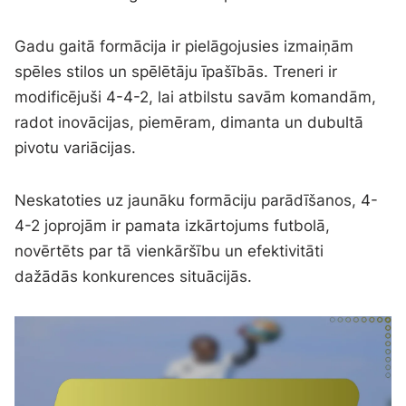
Gadu gaitā formācija ir pielāgojusies izmaiņām
spēles stilos un spēlētāju īpašībās. Treneri ir
modificējuši 4-4-2, lai atbilstu savām komandām,
radot inovācijas, piemēram, dimanta un dubultā
pivotu variācijas.
Neskatoties uz jaunāku formāciju parādīšanos, 4-
4-2 joprojām ir pamata izkārtojums futbolā,
novērtēts par tā vienkāršību un efektivitāti
dažādās konkurences situācijās.