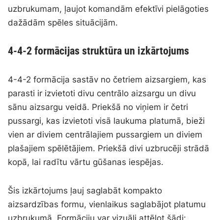
uzbrukumam, ļaujot komandām efektīvi pielāgoties
dažādām spēles situācijām.
4-4-2 formācijas struktūra un izkārtojums
4-4-2 formācija sastāv no četriem aizsargiem, kas
parasti ir izvietoti divu centrālo aizsargu un divu
sānu aizsargu veidā. Priekšā no viņiem ir četri
pussargi, kas izvietoti visā laukuma platumā, bieži
vien ar diviem centrālajiem pussargiem un diviem
plašajiem spēlētājiem. Priekšā divi uzbrucēji strādā
kopā, lai radītu vārtu gūšanas iespējas.
Šis izkārtojums ļauj saglabāt kompakto
aizsardzības formu, vienlaikus saglabājot platumu
uzbrukumā. Formāciju var vizuāli attēlot šādi: