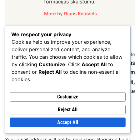
formācijas skaistumu.
More by Rians Koldvels
We respect your privacy
Cookies help us improve your experience,
deliver personalized content, and analyze
Post
Previous
N
Previous Article
Next Article
traffic. You can choose which cookies to allow
article:
ar
Aizsargi 4-4-2 formācijā:
4-4-2 formācija: šauras
navigation
by clicking
Customize
. Click
Accept All
to
atbalsta spēle,
pret plašām
consent or
Reject All
to decline non-essential
cookies.
aizsardzības pienākumi,
izkārtojumiem,
platums
stratēģijas, efektivitāte
Customize
Reject All
Accept All
Leave a Reply
Your email address will not be published.
Required fields