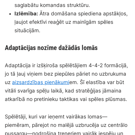
saglabātu komandas struktūru.
Izlēmība:
Ātra domāšana spiediena apstākļos,
ļaujot efektīvi reaģēt uz mainīgām spēles
situācijām.
Adaptācijas nozīme dažādās lomās
Adaptācija ir izšķiroša spēlētājiem 4-4-2 formācijā,
jo tā ļauj viņiem bez piepūles pāriet no uzbrukuma
uz
aizsardzības pienākumi
em. Šī elastība var būt
vitāli svarīga spēļu laikā, kad stratēģijas jāmaina
atkarībā no pretinieku taktikas vai spēles plūsmas.
Spēlētāji, kuri var ieņemt vairākas lomas—
piemēram, pārejot no malējā uzbrucēja uz centrālo
pussargu—nodrošina treneriem vairāk iespēju un