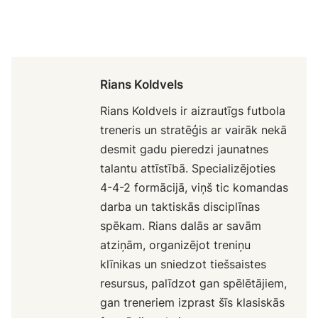
Rians Koldvels
Rians Koldvels ir aizrautīgs futbola
treneris un stratēģis ar vairāk nekā
desmit gadu pieredzi jaunatnes
talantu attīstībā. Specializējoties
4-4-2 formācijā, viņš tic komandas
darba un taktiskās disciplīnas
spēkam. Rians dalās ar savām
atziņām, organizējot treniņu
klīnikas un sniedzot tiešsaistes
resursus, palīdzot gan spēlētājiem,
gan treneriem izprast šīs klasiskās