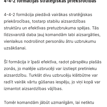
4-4-2 formācijas stratēģiskās priekšrocības
4-4-2 formācija piedāvā vairākas stratēģiskas
priekšrocības, tostarp stabilu aizsardzības
struktūru un efektīvas pretuzbrukuma spējas. Tās
līdzsvarotā daba ļauj komandām labi aizsargāties,
vienlaikus nodrošinot personālu ātru uzbrukumu
uzsākšanai.
Šī formācija ir īpaši efektīva, radot pārspēku plašās
zonās, jo malējie uzbrucēji var izstiept pretinieku
aizsardzību. Turklāt divu uzbrucēju klātbūtne var
radīt vairāk vārtu gūšanas iespēju, jo viņi kopā var
izmantot aizsardzības vājības.
Tomēr komandām jābūt uzmanīgām, lai netiktu