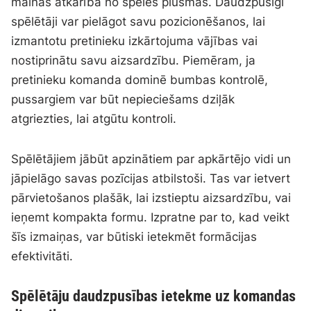
mainās atkarībā no spēles plūsmas. Daudzpusīgi
spēlētāji var pielāgot savu pozicionēšanos, lai
izmantotu pretinieku izkārtojuma vājības vai
nostiprinātu savu aizsardzību. Piemēram, ja
pretinieku komanda dominē bumbas kontrolē,
pussargiem var būt nepieciešams dziļāk
atgriezties, lai atgūtu kontroli.
Spēlētājiem jābūt apzinātiem par apkārtējo vidi un
jāpielāgo savas pozīcijas atbilstoši. Tas var ietvert
pārvietošanos plašāk, lai izstieptu aizsardzību, vai
ieņemt kompakta formu. Izpratne par to, kad veikt
šīs izmaiņas, var būtiski ietekmēt formācijas
efektivitāti.
Spēlētāju daudzpusības ietekme uz komandas