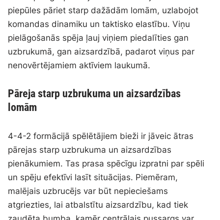
piepūles pāriet starp dažādām lomām, uzlabojot
komandas dinamiku un taktisko elastību. Viņu
pielāgošanās spēja ļauj viņiem piedalīties gan
uzbrukumā, gan aizsardzībā, padarot viņus par
nenovērtējamiem aktīviem laukumā.
Pāreja starp uzbrukuma un aizsardzības
lomām
4-4-2 formācijā spēlētājiem bieži ir jāveic ātras
pārejas starp uzbrukuma un aizsardzības
pienākumiem. Tas prasa spēcīgu izpratni par spēli
un spēju efektīvi lasīt situācijas. Piemēram,
malējais uzbrucējs var būt nepieciešams
atgriezties, lai atbalstītu aizsardzību, kad tiek
zaudēta bumba, kamēr centrālais pussargs var