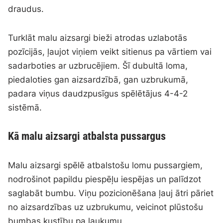
draudus.
Turklāt malu aizsargi bieži atrodas uzlabotās
pozīcijās, ļaujot viņiem veikt sitienus pa vārtiem vai
sadarboties ar uzbrucējiem. Šī dubultā loma,
piedaloties gan aizsardzībā, gan uzbrukumā,
padara viņus daudzpusīgus spēlētājus 4-4-2
sistēmā.
Kā malu aizsargi atbalsta pussargus
Malu aizsargi spēlē atbalstošu lomu pussargiem,
nodrošinot papildu piespēļu iespējas un palīdzot
saglabāt bumbu. Viņu pozicionēšana ļauj ātri pāriet
no aizsardzības uz uzbrukumu, veicinot plūstošu
bumbas kustību pa laukumu.