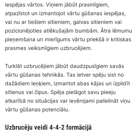
iespējas vārtos. Viņiem jābūt prasmīgiem,
atpazīstot un izmantojot vārtu gūšanas iespējas,
vai nu ar tiešiem sitieniem, galvas sitieniem vai
pozicionējoties atlēkušajām bumbām. Ātra lēmumu
pieņemšana un mierīgums vārtu priekšā ir kritiskas
prasmes veiksmīgiem uzbrucējiem.
Turklāt uzbrucējiem jābūt daudzpusīgiem savās
vārtu gūšanas tehnikās. Tas ietver spēju sist no
dažādiem leņķiem, izmantot abas kājas un izpildīt
sitienus vai čipus. Spēja pielāgot savu pieeju
atkarībā no situācijas var ievērojami palielināt viņu
vārtu gūšanas potenciālu.
Uzbrucēju veidi 4-4-2 formācijā