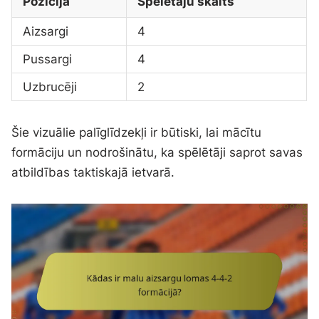
Pozīcija
Spēlētāju skaits
Aizsargi
4
Pussargi
4
Uzbrucēji
2
Šie vizuālie palīglīdzekļi ir būtiski, lai mācītu
formāciju un nodrošinātu, ka spēlētāji saprot savas
atbildības taktiskajā ietvarā.