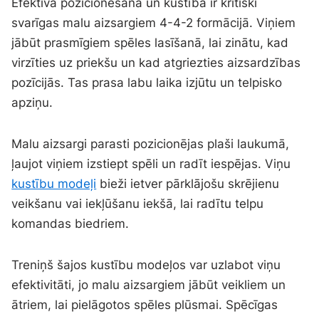
Efektīva pozicionēšana un kustība ir kritiski
svarīgas malu aizsargiem 4-4-2 formācijā. Viņiem
jābūt prasmīgiem spēles lasīšanā, lai zinātu, kad
virzīties uz priekšu un kad atgriezties aizsardzības
pozīcijās. Tas prasa labu laika izjūtu un telpisko
apziņu.
Malu aizsargi parasti pozicionējas plaši laukumā,
ļaujot viņiem izstiept spēli un radīt iespējas. Viņu
kustību modeļi
bieži ietver pārklājošu skrējienu
veikšanu vai iekļūšanu iekšā, lai radītu telpu
komandas biedriem.
Treniņš šajos kustību modeļos var uzlabot viņu
efektivitāti, jo malu aizsargiem jābūt veikliem un
ātriem, lai pielāgotos spēles plūsmai. Spēcīgas