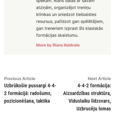
spēkam. Rians dalās ar savām
atziņām, organizējot treniņu
klīnikas un sniedzot tiešsaistes
resursus, palīdzot gan spēlētājiem,
gan treneriem izprast šīs klasiskās
formācijas skaistumu.
More by Rians Koldvels
Post
Previous
N
Previous Article
Next Article
article:
ar
Uzbrūkošie pussargi 4-4-
4-4-2 formācija:
navigation
2 formācijā: radošums,
Aizsardzības struktūra,
pozicionēšana, taktika
Viduslaiku līdzsvars,
Uzbrucēju lomas