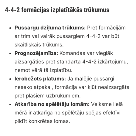
4-4-2 formācijas izplatītākās trūkumus
Pussargu dziļuma trūkums:
Pret formācijām
ar trim vai vairāk pussargiem 4-4-2 var būt
skaitliskais trūkums.
Prognozējamība:
Komandas var vieglāk
aizsargāties pret standarta 4-4-2 izkārtojumu,
ņemot vērā tā izplatību.
Ierobežots platums:
Ja malējie pussargi
neseko atpakaļ, formācija var kļūt neaizsargāta
pret plašiem uzbrukumiem.
Atkarība no spēlētāju lomām:
Veiksme lielā
mērā ir atkarīga no spēlētāju spējas efektīvi
pildīt konkrētas lomas.