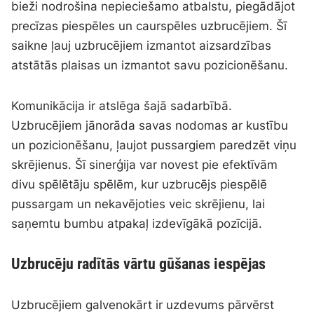
bieži nodrošina nepieciešamo atbalstu, piegādājot
precīzas piespēles un caurspēles uzbrucējiem. Šī
saikne ļauj uzbrucējiem izmantot aizsardzības
atstātās plaisas un izmantot savu pozicionēšanu.
Komunikācija ir atslēga šajā sadarbībā.
Uzbrucējiem jānorāda savas nodomas ar kustību
un pozicionēšanu, ļaujot pussargiem paredzēt viņu
skrējienus. Šī sinerģija var novest pie efektīvām
divu spēlētāju spēlēm, kur uzbrucējs piespēlē
pussargam un nekavējoties veic skrējienu, lai
saņemtu bumbu atpakaļ izdevīgākā pozīcijā.
Uzbrucēju radītās vārtu gūšanas iespējas
Uzbrucējiem galvenokārt ir uzdevums pārvērst