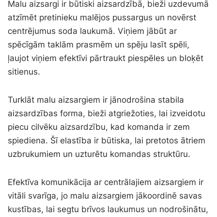
Malu aizsargi ir būtiski aizsardzībā, bieži uzdevumā
atzīmēt pretinieku malējos pussargus un novērst
centrējumus soda laukumā. Viņiem jābūt ar
spēcīgām taklām prasmēm un spēju lasīt spēli,
ļaujot viņiem efektīvi pārtraukt piespēles un bloķēt
sitienus.
Turklāt malu aizsargiem ir jānodrošina stabila
aizsardzības forma, bieži atgriežoties, lai izveidotu
piecu cilvēku aizsardzību, kad komanda ir zem
spiediena. Šī elastība ir būtiska, lai pretotos ātriem
uzbrukumiem un uzturētu komandas struktūru.
Efektīva komunikācija ar centrālajiem aizsargiem ir
vitāli svarīga, jo malu aizsargiem jākoordinē savas
kustības, lai segtu brīvos laukumus un nodrošinātu,