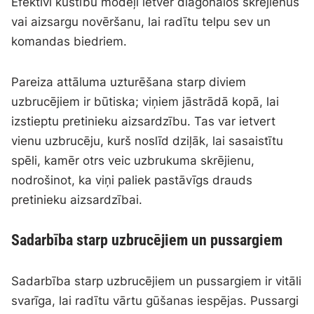
Efektīvi kustību modeļi ietver diagonālos skrējienus
vai aizsargu novēršanu, lai radītu telpu sev un
komandas biedriem.
Pareiza attāluma uzturēšana starp diviem
uzbrucējiem ir būtiska; viņiem jāstrādā kopā, lai
izstieptu pretinieku aizsardzību. Tas var ietvert
vienu uzbrucēju, kurš noslīd dziļāk, lai sasaistītu
spēli, kamēr otrs veic uzbrukuma skrējienu,
nodrošinot, ka viņi paliek pastāvīgs drauds
pretinieku aizsardzībai.
Sadarbība starp uzbrucējiem un pussargiem
Sadarbība starp uzbrucējiem un pussargiem ir vitāli
svarīga, lai radītu vārtu gūšanas iespējas. Pussargi