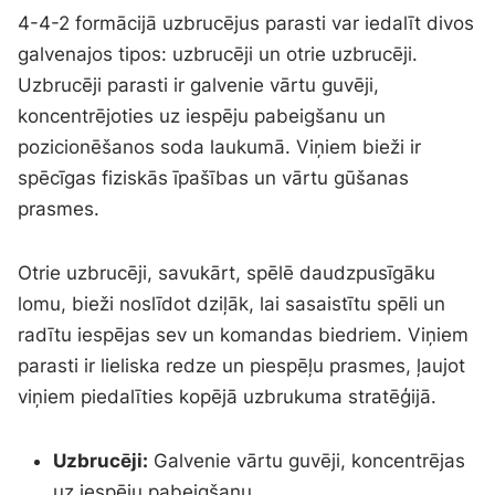
4-4-2 formācijā uzbrucējus parasti var iedalīt divos
galvenajos tipos: uzbrucēji un otrie uzbrucēji.
Uzbrucēji parasti ir galvenie vārtu guvēji,
koncentrējoties uz iespēju pabeigšanu un
pozicionēšanos soda laukumā. Viņiem bieži ir
spēcīgas fiziskās īpašības un vārtu gūšanas
prasmes.
Otrie uzbrucēji, savukārt, spēlē daudzpusīgāku
lomu, bieži noslīdot dziļāk, lai sasaistītu spēli un
radītu iespējas sev un komandas biedriem. Viņiem
parasti ir lieliska redze un piespēļu prasmes, ļaujot
viņiem piedalīties kopējā uzbrukuma stratēģijā.
Uzbrucēji:
Galvenie vārtu guvēji, koncentrējas
uz iespēju pabeigšanu.