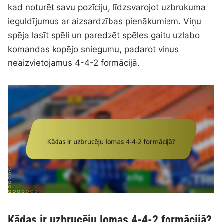
kad noturēt savu pozīciju, līdzsvarojot uzbrukuma
ieguldījumus ar aizsardzības pienākumiem. Viņu
spēja lasīt spēli un paredzēt spēles gaitu uzlabo
komandas kopējo sniegumu, padarot viņus
neaizvietojamus 4-4-2 formācijā.
Kādas ir uzbrucēju lomas 4-4-2 formācijā?