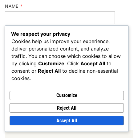
NAME
*
We respect your privacy
EMAIL
*
Cookies help us improve your experience,
deliver personalized content, and analyze
traffic. You can choose which cookies to allow
by clicking
Customize
. Click
Accept All
to
WEBSITE
consent or
Reject All
to decline non-essential
cookies.
Customize
SAVE MY NAME, EMAIL, AND WEBSITE IN THIS
BROWSER FOR THE NEXT TIME I COMMENT.
Reject All
Accept All