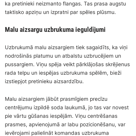
ka pretinieki neizmanto flangas. Tas prasa augstu
taktisko apziņu un izpratni par spēles plūsmu.
Malu aizsargu uzbrukuma ieguldījumi
Uzbrukumā malu aizsargiem tiek sagaidīts, ka viņi
nodrošinās platumu un atbalstu uzbrucējiem un
pussargiem. Viņu spēja veikt pārklājošas skrējienus
rada telpu un iespējas uzbrukuma spēlēm, bieži
izstiepjot pretinieku aizsardzību.
Malu aizsargiem jābūt prasmīgiem precīzu
centrējumu izpildē soda laukumā, jo tas var novest
pie vārtu gūšanas iespējām. Viņu centrēšanas
prasmes, apvienojumā ar labu pozicionēšanu, var
ievērojami palielināt komandas uzbrukuma