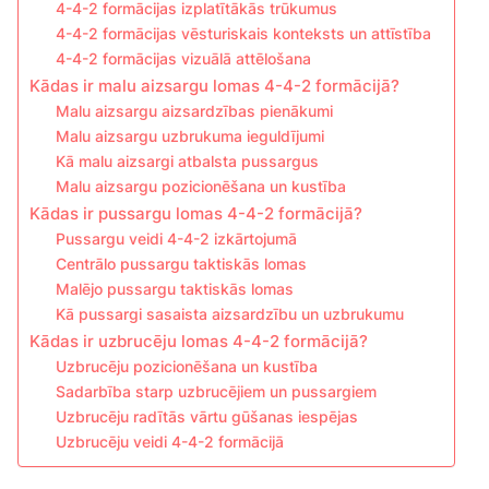
4-4-2 formācijas izplatītākās trūkumus
4-4-2 formācijas vēsturiskais konteksts un attīstība
4-4-2 formācijas vizuālā attēlošana
Kādas ir malu aizsargu lomas 4-4-2 formācijā?
Malu aizsargu aizsardzības pienākumi
Malu aizsargu uzbrukuma ieguldījumi
Kā malu aizsargi atbalsta pussargus
Malu aizsargu pozicionēšana un kustība
Kādas ir pussargu lomas 4-4-2 formācijā?
Pussargu veidi 4-4-2 izkārtojumā
Centrālo pussargu taktiskās lomas
Malējo pussargu taktiskās lomas
Kā pussargi sasaista aizsardzību un uzbrukumu
Kādas ir uzbrucēju lomas 4-4-2 formācijā?
Uzbrucēju pozicionēšana un kustība
Sadarbība starp uzbrucējiem un pussargiem
Uzbrucēju radītās vārtu gūšanas iespējas
Uzbrucēju veidi 4-4-2 formācijā