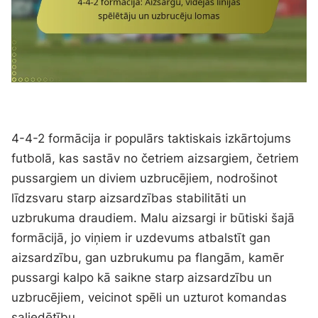
4-4-2 formācija ir populārs taktiskais izkārtojums
futbolā, kas sastāv no četriem aizsargiem, četriem
pussargiem un diviem uzbrucējiem, nodrošinot
līdzsvaru starp aizsardzības stabilitāti un
uzbrukuma draudiem. Malu aizsargi ir būtiski šajā
formācijā, jo viņiem ir uzdevums atbalstīt gan
aizsardzību, gan uzbrukumu pa flangām, kamēr
pussargi kalpo kā saikne starp aizsardzību un
uzbrucējiem, veicinot spēli un uzturot komandas
saliedētību.