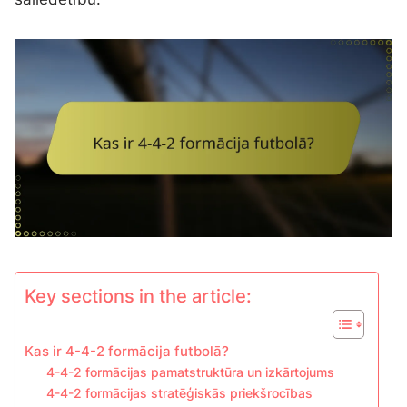
Key sections in the article:
Kas ir 4-4-2 formācija futbolā?
4-4-2 formācijas pamatstruktūra un izkārtojums
4-4-2 formācijas stratēģiskās priekšrocības