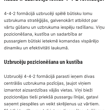
4-4-2 formācijā uzbrucēji spēlē būtisku lomu
uzbrukuma stratēģijās, galvenokārt atbildot par
vārtu gūšanu un uzbrukuma iespēju radīšanu. Viņu
pozicionēšana, kustība un sadarbība ar
pussargiem būtiski ietekmē komandas vispārējo
dinamiku un efektivitāti laukumā.
Uzbrucēju pozicionēšana un kustība
Uzbrucēji 4-4-2 formācijā parasti ieņem divas
centrālās uzbrukuma pozīcijas, ļaujot viņiem
izmantot aizsardzības vājās vietas. Viņi bieži
pozicionējas tieši priekšā pussargu līnijai, gatavi
saņemt piespēles un veikt skrējienus uz vārtiem.