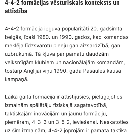
4-4-2 formācijas vēsturiskais konteksts un
attīstība
4-4-2 formācija ieguva popularitāti 20. gadsimta
beigās, īpaši 1980. un 1990. gados, kad komandas
meklēja līdzsvarotu pieeju gan aizsardzībā, gan
uzbrukumā. Tā kļuva par pamatu daudzām
veiksmīgām klubiem un nacionālajām komandām,
tostarp Anglijai viņu 1990. gada Pasaules kausa
kampaņā.
Laika gaitā formācija ir attīstījusies, pielāgojoties
izmaiņām spēlētāju fiziskajā sagatavotībā,
taktiskajām inovācijām un jaunu formāciju,
piemēram, 4-3-3 un 3-5-2, ieviešanai. Neskatoties
uz šīm izmaiņām, 4-4-2 joprojām ir pamata taktika