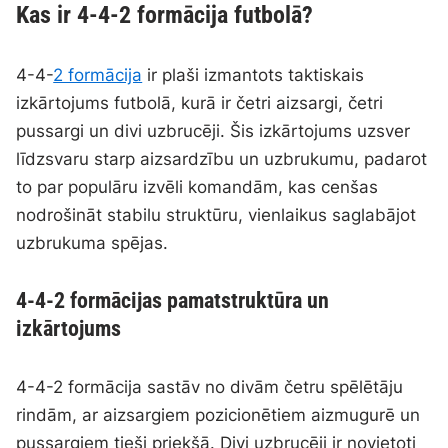
Kas ir 4-4-2 formācija futbolā?
4-4-
2 formācija
ir plaši izmantots taktiskais
izkārtojums futbolā, kurā ir četri aizsargi, četri
pussargi un divi uzbrucēji. Šis izkārtojums uzsver
līdzsvaru starp aizsardzību un uzbrukumu, padarot
to par populāru izvēli komandām, kas cenšas
nodrošināt stabilu struktūru, vienlaikus saglabājot
uzbrukuma spējas.
4-4-2 formācijas pamatstruktūra un
izkārtojums
4-4-2 formācija sastāv no divām četru spēlētāju
rindām, ar aizsargiem pozicionētiem aizmugurē un
pussargiem tieši priekšā. Divi uzbrucēji ir novietoti