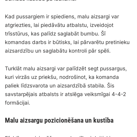
Kad pussargiem ir spiediens, malu aizsargi var
atgriezties, lai piedāvātu atbalstu, izveidojot
trīsstūrus, kas palīdz saglabāt bumbu. Šī
komandas darbs ir būtisks, lai pārvarētu pretinieku
aizsardzību un saglabātu kontroli pār spēli.
Turklāt malu aizsargi var palīdzēt segt pussargus,
kuri virzās uz priekšu, nodrošinot, ka komanda
paliek līdzsvarota un aizsardzībā stabila. Šis
savstarpējais atbalsts ir atslēga veiksmīgai 4-4-2
formācijai.
Malu aizsargu pozicionēšana un kustība