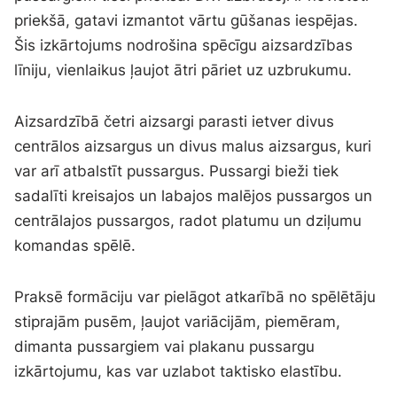
priekšā, gatavi izmantot vārtu gūšanas iespējas.
Šis izkārtojums nodrošina spēcīgu aizsardzības
līniju, vienlaikus ļaujot ātri pāriet uz uzbrukumu.
Aizsardzībā četri aizsargi parasti ietver divus
centrālos aizsargus un divus malus aizsargus, kuri
var arī atbalstīt pussargus. Pussargi bieži tiek
sadalīti kreisajos un labajos malējos pussargos un
centrālajos pussargos, radot platumu un dziļumu
komandas spēlē.
Praksē formāciju var pielāgot atkarībā no spēlētāju
stiprajām pusēm, ļaujot variācijām, piemēram,
dimanta pussargiem vai plakanu pussargu
izkārtojumu, kas var uzlabot taktisko elastību.