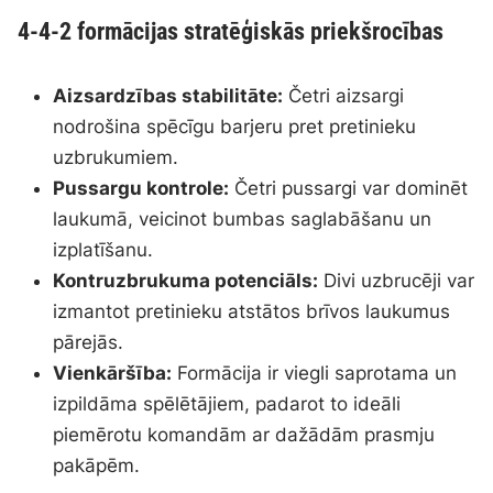
4-4-2 formācijas stratēģiskās priekšrocības
Aizsardzības stabilitāte:
Četri aizsargi
nodrošina spēcīgu barjeru pret pretinieku
uzbrukumiem.
Pussargu kontrole:
Četri pussargi var dominēt
laukumā, veicinot bumbas saglabāšanu un
izplatīšanu.
Kontruzbrukuma potenciāls:
Divi uzbrucēji var
izmantot pretinieku atstātos brīvos laukumus
pārejās.
Vienkāršība:
Formācija ir viegli saprotama un
izpildāma spēlētājiem, padarot to ideāli
piemērotu komandām ar dažādām prasmju
pakāpēm.