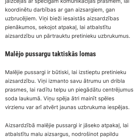
jāizceļas ar spēcīgām komunikācijas prasmēm, lai
koordinētu darbības ar gan aizsargiem, gan
uzbrucējiem. Viņi bieži iesaistās aizsardzības
pienākumos, sekojot atpakaļ, lai atbalstītu
aizsardzību un pārtrauktu pretinieku uzbrukumus.
Malējo pussargu taktiskās lomas
Malējie pussargi ir būtiski, lai izstieptu pretinieku
aizsardzību. Viņi izmanto savu ātrumu un dribla
prasmes, lai radītu telpu un piegādātu centrējumus
soda laukumā. Viņu spēja ātri mainīt spēles
virzienu var arī atvērt jaunas uzbrukuma iespējas.
Aizsardzībā malējie pussargi ir jāseko atpakaļ, lai
atbalstītu malu aizsargus, nodrošinot papildu