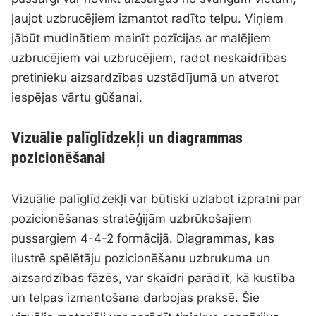
ļaujot uzbrucējiem izmantot radīto telpu. Viņiem
jābūt mudinātiem mainīt pozīcijas ar malējiem
uzbrucējiem vai uzbrucējiem, radot neskaidrības
pretinieku aizsardzības uzstādījumā un atverot
iespējas vārtu gūšanai.
Vizuālie palīglīdzekļi un diagrammas
pozicionēšanai
Vizuālie palīglīdzekļi var būtiski uzlabot izpratni par
pozicionēšanas stratēģijām uzbrūkošajiem
pussargiem 4-4-2 formācijā. Diagrammas, kas
ilustrē spēlētāju pozicionēšanu uzbrukuma un
aizsardzības fāzēs, var skaidri parādīt, kā kustība
un telpas izmantošana darbojas praksē. Šie