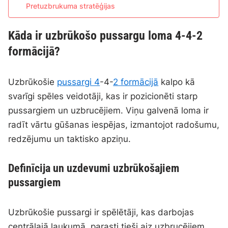
Pretuzbrukuma stratēģijas
Kāda ir uzbrūkošo pussargu loma 4-4-2
formācijā?
Uzbrūkošie
pussargi 4
-4-
2 formācijā
kalpo kā
svarīgi spēles veidotāji, kas ir pozicionēti starp
pussargiem un uzbrucējiem. Viņu galvenā loma ir
radīt vārtu gūšanas iespējas, izmantojot radošumu,
redzējumu un taktisko apziņu.
Definīcija un uzdevumi uzbrūkošajiem
pussargiem
Uzbrūkošie pussargi ir spēlētāji, kas darbojas
centrālajā laukumā, parasti tieši aiz uzbrucējiem.