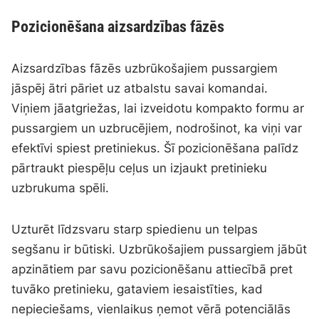
Pozicionēšana aizsardzības fāzēs
Aizsardzības fāzēs uzbrūkošajiem pussargiem
jāspēj ātri pāriet uz atbalstu savai komandai.
Viņiem jāatgriežas, lai izveidotu kompakto formu ar
pussargiem un uzbrucējiem, nodrošinot, ka viņi var
efektīvi spiest pretiniekus. Šī pozicionēšana palīdz
pārtraukt piespēļu ceļus un izjaukt pretinieku
uzbrukuma spēli.
Uzturēt līdzsvaru starp spiedienu un telpas
segšanu ir būtiski. Uzbrūkošajiem pussargiem jābūt
apzinātiem par savu pozicionēšanu attiecībā pret
tuvāko pretinieku, gataviem iesaistīties, kad
nepieciešams, vienlaikus ņemot vērā potenciālās