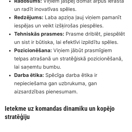
Radošums:
Viņiem jāspēj domāt ārpus ierastā
un radīt inovatīvas spēles.
Redzējums:
Laba apziņa ļauj viņiem pamanīt
iespējas un veikt izšķirošas piespēles.
Tehniskās prasmes:
Prasme driblēt, piespēlēt
un sist ir būtiska, lai efektīvi izpildītu spēles.
Pozicionēšana:
Viņiem jābūt prasmīgiem
telpas atrašanā un stratēģiskā pozicionēšanā,
lai saņemtu bumbu.
Darba ētika:
Spēcīga darba ētika ir
nepieciešama gan uzbrukuma, gan
aizsardzības pienesumam.
Ietekme uz komandas dinamiku un kopējo
stratēģiju