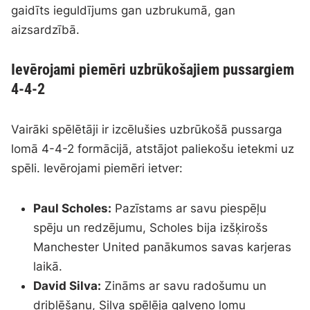
gaidīts ieguldījums gan uzbrukumā, gan
aizsardzībā.
Ievērojami piemēri uzbrūkošajiem pussargiem
4-4-2
Vairāki spēlētāji ir izcēlušies uzbrūkošā pussarga
lomā 4-4-2 formācijā, atstājot paliekošu ietekmi uz
spēli. Ievērojami piemēri ietver:
Paul Scholes:
Pazīstams ar savu piespēļu
spēju un redzējumu, Scholes bija izšķirošs
Manchester United panākumos savas karjeras
laikā.
David Silva:
Zināms ar savu radošumu un
driblēšanu, Silva spēlēja galveno lomu