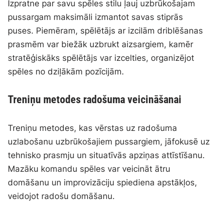
Izpratne par savu spēles stilu ļauj uzbrūkošajam
pussargam maksimāli izmantot savas stiprās
puses. Piemēram, spēlētājs ar izcilām driblēšanas
prasmēm var biežāk uzbrukt aizsargiem, kamēr
stratēģiskāks spēlētājs var izcelties, organizējot
spēles no dziļākām pozīcijām.
Treniņu metodes radošuma veicināšanai
Treniņu metodes, kas vērstas uz radošuma
uzlabošanu uzbrūkošajiem pussargiem, jāfokusē uz
tehnisko prasmju un situatīvās apziņas attīstīšanu.
Mazāku komandu spēles var veicināt ātru
domāšanu un improvizāciju spiediena apstākļos,
veidojot radošu domāšanu.