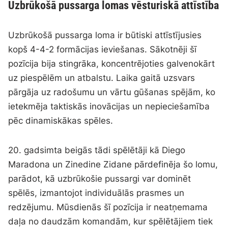
Uzbrūkošā pussarga lomas vēsturiskā attīstība
Uzbrūkošā pussarga loma ir būtiski attīstījusies
kopš 4-4-2 formācijas ieviešanas. Sākotnēji šī
pozīcija bija stingrāka, koncentrējoties galvenokārt
uz piespēlēm un atbalstu. Laika gaitā uzsvars
pārgāja uz radošumu un vārtu gūšanas spējām, ko
ietekmēja taktiskās inovācijas un nepieciešamība
pēc dinamiskākas spēles.
20. gadsimta beigās tādi spēlētāji kā Diego
Maradona un Zinedine Zidane pārdefinēja šo lomu,
parādot, kā uzbrūkošie pussargi var dominēt
spēlēs, izmantojot individuālās prasmes un
redzējumu. Mūsdienās šī pozīcija ir neatņemama
daļa no daudzām komandām, kur spēlētājiem tiek