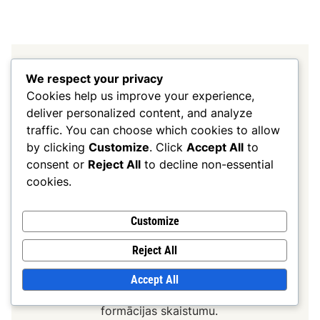
Rians Koldvels
We respect your privacy
Cookies help us improve your experience,
Rians Koldvels ir aizrautīgs futbola
deliver personalized content, and analyze
treneris un stratēģis ar vairāk nekā
traffic. You can choose which cookies to allow
desmit gadu pieredzi jaunatnes
by clicking
Customize
. Click
Accept All
to
talantu attīstībā. Specializējoties
consent or
Reject All
to decline non-essential
4-4-2 formācijā, viņš tic komandas
cookies.
darba un taktiskās disciplīnas
spēkam. Rians dalās ar savām
Customize
atziņām, organizējot treniņu
Reject All
klīnikas un sniedzot tiešsaistes
resursus, palīdzot gan spēlētājiem,
Accept All
gan treneriem izprast šīs klasiskās
formācijas skaistumu.