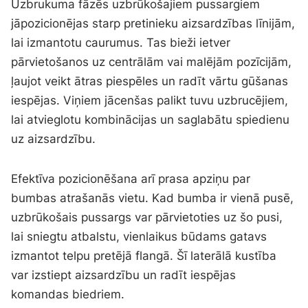
Uzbrukuma fāzēs uzbrūkošajiem pussargiem
jāpozicionējas starp pretinieku aizsardzības līnijām,
lai izmantotu caurumus. Tas bieži ietver
pārvietošanos uz centrālām vai malējām pozīcijām,
ļaujot veikt ātras piespēles un radīt vārtu gūšanas
iespējas. Viņiem jācenšas palikt tuvu uzbrucējiem,
lai atvieglotu kombinācijas un saglabātu spiedienu
uz aizsardzību.
Efektīva pozicionēšana arī prasa apziņu par
bumbas atrašanās vietu. Kad bumba ir vienā pusē,
uzbrūkošais pussargs var pārvietoties uz šo pusi,
lai sniegtu atbalstu, vienlaikus būdams gatavs
izmantot telpu pretējā flangā. Šī laterālā kustība
var izstiept aizsardzību un radīt iespējas
komandas biedriem.