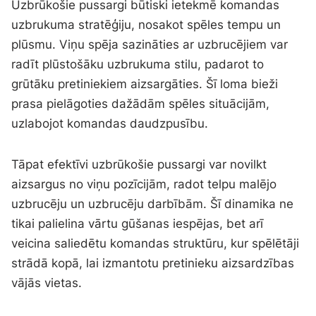
Uzbrūkošie pussargi būtiski ietekmē komandas
uzbrukuma stratēģiju, nosakot spēles tempu un
plūsmu. Viņu spēja sazināties ar uzbrucējiem var
radīt plūstošāku uzbrukuma stilu, padarot to
grūtāku pretiniekiem aizsargāties. Šī loma bieži
prasa pielāgoties dažādām spēles situācijām,
uzlabojot komandas daudzpusību.
Tāpat efektīvi uzbrūkošie pussargi var novilkt
aizsargus no viņu pozīcijām, radot telpu malējo
uzbrucēju un uzbrucēju darbībām. Šī dinamika ne
tikai palielina vārtu gūšanas iespējas, bet arī
veicina saliedētu komandas struktūru, kur spēlētāji
strādā kopā, lai izmantotu pretinieku aizsardzības
vājās vietas.