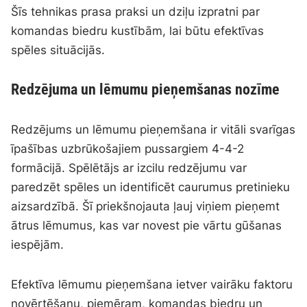
Šīs tehnikas prasa praksi un dziļu izpratni par
komandas biedru kustībām, lai būtu efektīvas
spēles situācijās.
Redzējuma un lēmumu pieņemšanas nozīme
Redzējums un lēmumu pieņemšana ir vitāli svarīgas
īpašības uzbrūkošajiem pussargiem 4-4-2
formācijā. Spēlētājs ar izcilu redzējumu var
paredzēt spēles un identificēt caurumus pretinieku
aizsardzībā. Šī priekšnojauta ļauj viņiem pieņemt
ātrus lēmumus, kas var novest pie vārtu gūšanas
iespējām.
Efektīva lēmumu pieņemšana ietver vairāku faktoru
novērtēšanu, piemēram, komandas biedru un