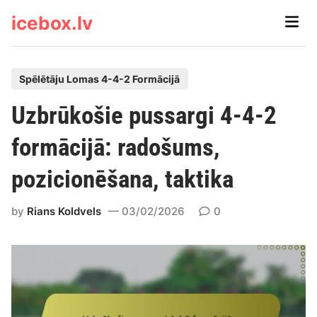
Skip
icebox.lv
Main
to
Men
content
P
Spēlētāju Lomas 4-4-2 Formācijā
o
Uzbrūkošie pussargi 4-4-2
s
t
formācijā: radošums,
e
pozicionēšana, taktika
d
i
by
Rians Koldvels
03/02/2026
0
n