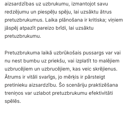
aizsardzības uz uzbrukumu, izmantojot savu
redzējumu un piespēļu spēju, lai uzsāktu ātrus
pretuzbrukumus. Laika plānošana ir kritiska; viņiem
jāspēj atpazīt pareizo brīdi, lai uzsāktu
pretuzbrukumu.
Pretuzbrukuma laikā uzbrūkošais pussargs var vai
nu nest bumbu uz priekšu, vai izplatīt to malējiem
uzbrucējiem un uzbrucējiem, kas veic skrējienus.
Ātrums ir vitāli svarīgs, jo mērķis ir pārsteigt
pretinieku aizsardzību. Šo scenāriju praktizēšana
treniņos var uzlabot pretuzbrukumu efektivitāti
spēlēs.