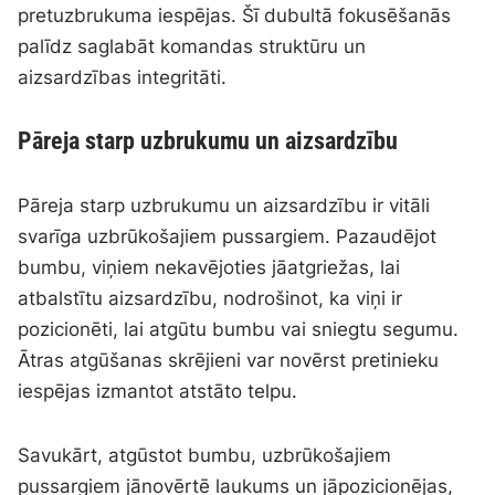
pretuzbrukuma iespējas. Šī dubultā fokusēšanās
palīdz saglabāt komandas struktūru un
aizsardzības integritāti.
Pāreja starp uzbrukumu un aizsardzību
Pāreja starp uzbrukumu un aizsardzību ir vitāli
svarīga uzbrūkošajiem pussargiem. Pazaudējot
bumbu, viņiem nekavējoties jāatgriežas, lai
atbalstītu aizsardzību, nodrošinot, ka viņi ir
pozicionēti, lai atgūtu bumbu vai sniegtu segumu.
Ātras atgūšanas skrējieni var novērst pretinieku
iespējas izmantot atstāto telpu.
Savukārt, atgūstot bumbu, uzbrūkošajiem
pussargiem jānovērtē laukums un jāpozicionējas,