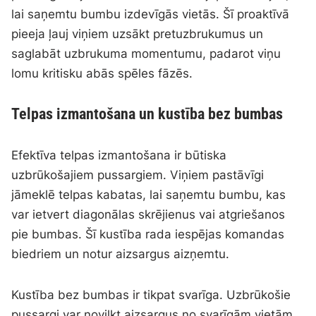
lai saņemtu bumbu izdevīgās vietās. Šī proaktīvā
pieeja ļauj viņiem uzsākt pretuzbrukumus un
saglabāt uzbrukuma momentumu, padarot viņu
lomu kritisku abās spēles fāzēs.
Telpas izmantošana un kustība bez bumbas
Efektīva telpas izmantošana ir būtiska
uzbrūkošajiem pussargiem. Viņiem pastāvīgi
jāmeklē telpas kabatas, lai saņemtu bumbu, kas
var ietvert diagonālas skrējienus vai atgriešanos
pie bumbas. Šī kustība rada iespējas komandas
biedriem un notur aizsargus aizņemtu.
Kustība bez bumbas ir tikpat svarīga. Uzbrūkošie
pussargi var novilkt aizsargus no svarīgām vietām,