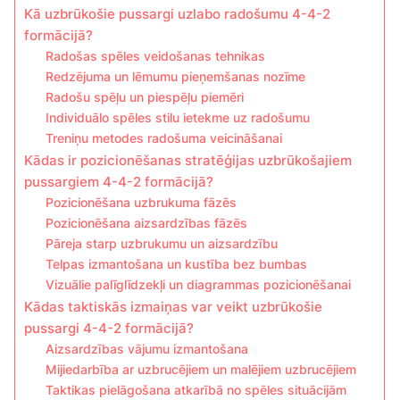
Kā uzbrūkošie pussargi uzlabo radošumu 4-4-2
formācijā?
Radošas spēles veidošanas tehnikas
Redzējuma un lēmumu pieņemšanas nozīme
Radošu spēļu un piespēļu piemēri
Individuālo spēles stilu ietekme uz radošumu
Treniņu metodes radošuma veicināšanai
Kādas ir pozicionēšanas stratēģijas uzbrūkošajiem
pussargiem 4-4-2 formācijā?
Pozicionēšana uzbrukuma fāzēs
Pozicionēšana aizsardzības fāzēs
Pāreja starp uzbrukumu un aizsardzību
Telpas izmantošana un kustība bez bumbas
Vizuālie palīglīdzekļi un diagrammas pozicionēšanai
Kādas taktiskās izmaiņas var veikt uzbrūkošie
pussargi 4-4-2 formācijā?
Aizsardzības vājumu izmantošana
Mijiedarbība ar uzbrucējiem un malējiem uzbrucējiem
Taktikas pielāgošana atkarībā no spēles situācijām