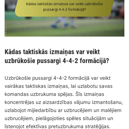
Kādas taktiskās izmaiņas var veikt
uzbrūkošie pussargi 4-4-2 formācijā?
Uzbrūkošie pussargi 4-4-2 formācijā var veikt
vairākas taktiskas izmaiņas, lai uzlabotu savas
komandas uzbrukuma spējas. Šīs izmaiņas
koncentrējas uz aizsardzības vājumu izmantošanu,
uzlabojot mijiedarbību ar uzbrucējiem un malējiem
uzbrucējiem, pielāgojoties spēles situācijām un
īstenojot efektīvas pretuzbrukuma stratēģijas.