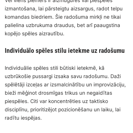
Vēl viens piemērs ir aizmugures vai piespēles
izmantošana, lai pārsteigtu aizsargus, radot telpu
komandas biedriem. Šie radošuma mirkļi ne tikai
palielina uzbrukuma draudus, bet arī paaugstina
kopējo spēles aizrautību.
Individuālo spēles stilu ietekme uz radošumu
Individuālie spēles stili būtiski ietekmē, kā
uzbrūkošie pussargi izsaka savu radošumu. Daži
spēlētāji izceļas ar izsmalcinātību un improvizāciju,
bieži mēģinot drosmīgas trikus un negaidītas
piespēles. Citi var koncentrēties uz taktisko
disciplīnu, prioritizējot pozicionēšanu un laiku, lai
radītu iespējas.