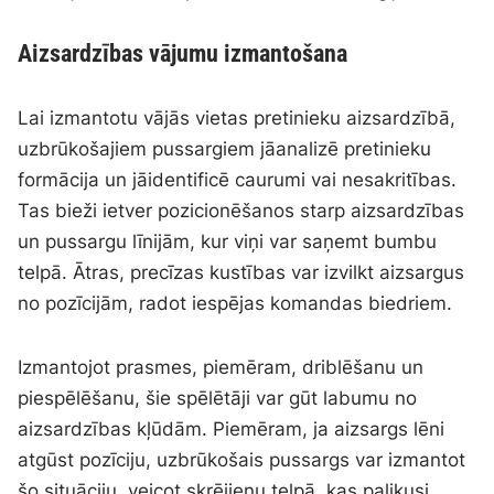
Aizsardzības vājumu izmantošana
Lai izmantotu vājās vietas pretinieku aizsardzībā,
uzbrūkošajiem pussargiem jāanalizē pretinieku
formācija un jāidentificē caurumi vai nesakritības.
Tas bieži ietver pozicionēšanos starp aizsardzības
un pussargu līnijām, kur viņi var saņemt bumbu
telpā. Ātras, precīzas kustības var izvilkt aizsargus
no pozīcijām, radot iespējas komandas biedriem.
Izmantojot prasmes, piemēram, driblēšanu un
piespēlēšanu, šie spēlētāji var gūt labumu no
aizsardzības kļūdām. Piemēram, ja aizsargs lēni
atgūst pozīciju, uzbrūkošais pussargs var izmantot
šo situāciju, veicot skrējienu telpā, kas palikusi