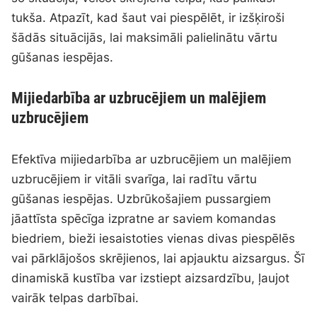
tukša. Atpazīt, kad šaut vai piespēlēt, ir izšķiroši
šādās situācijās, lai maksimāli palielinātu vārtu
gūšanas iespējas.
Mijiedarbība ar uzbrucējiem un malējiem
uzbrucējiem
Efektīva mijiedarbība ar uzbrucējiem un malējiem
uzbrucējiem ir vitāli svarīga, lai radītu vārtu
gūšanas iespējas. Uzbrūkošajiem pussargiem
jāattīsta spēcīga izpratne ar saviem komandas
biedriem, bieži iesaistoties vienas divas piespēlēs
vai pārklājošos skrējienos, lai apjauktu aizsargus. Šī
dinamiskā kustība var izstiept aizsardzību, ļaujot
vairāk telpas darbībai.