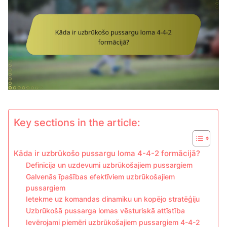
Key sections in the article:
Kāda ir uzbrūkošo pussargu loma 4-4-2 formācijā?
Definīcija un uzdevumi uzbrūkošajiem pussargiem
Galvenās īpašības efektīviem uzbrūkošajiem
pussargiem
Ietekme uz komandas dinamiku un kopējo stratēģiju
Uzbrūkošā pussarga lomas vēsturiskā attīstība
Ievērojami piemēri uzbrūkošajiem pussargiem 4-4-2