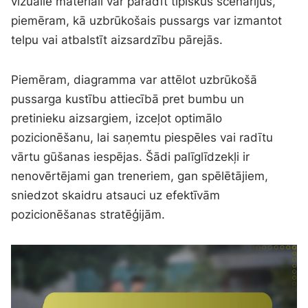
vizuālie materiāli var parādīt tipiskus scenārijus,
piemēram, kā uzbrūkošais pussargs var izmantot
telpu vai atbalstīt aizsardzību pārejās.
Piemēram, diagramma var attēlot uzbrūkošā
pussarga kustību attiecībā pret bumbu un
pretinieku aizsargiem, izceļot optimālo
pozicionēšanu, lai saņemtu piespēles vai radītu
vārtu gūšanas iespējas. Šādi palīglīdzekļi ir
nenovērtējami gan treneriem, gan spēlētājiem,
sniedzot skaidru atsauci uz efektīvām
pozicionēšanas stratēģijām.