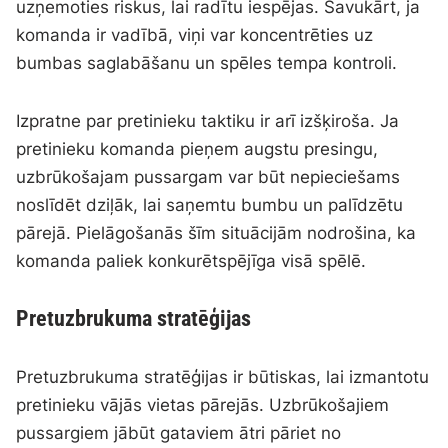
uzņemoties riskus, lai radītu iespējas. Savukārt, ja
komanda ir vadībā, viņi var koncentrēties uz
bumbas saglabāšanu un spēles tempa kontroli.
Izpratne par pretinieku taktiku ir arī izšķiroša. Ja
pretinieku komanda pieņem augstu presingu,
uzbrūkošajam pussargam var būt nepieciešams
noslīdēt dziļāk, lai saņemtu bumbu un palīdzētu
pārejā. Pielāgošanās šīm situācijām nodrošina, ka
komanda paliek konkurētspējīga visā spēlē.
Pretuzbrukuma stratēģijas
Pretuzbrukuma stratēģijas ir būtiskas, lai izmantotu
pretinieku vājās vietas pārejās. Uzbrūkošajiem
pussargiem jābūt gataviem ātri pāriet no